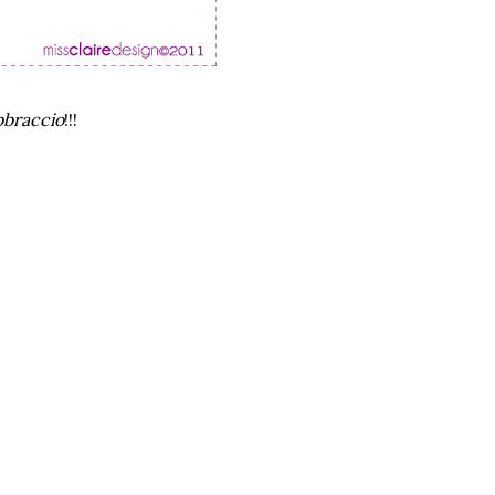
bbraccio
!!!