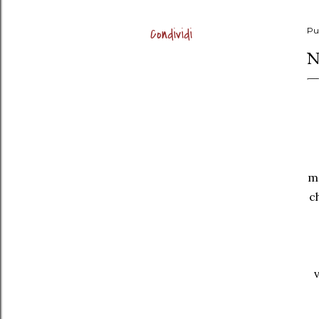
Condividi
Pu
N
ma
c