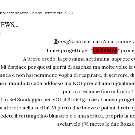
bblicato da
Rosa Caruso
settembre 13, 2011
EWS...
B
uongiorno
miei cari Amici, come v
La Fenice
I miei progetti per "
" proc
A breve credo, la prossima settimana, saprete co
Mi dispiace per questi giorni di assenza ma molte volte la vi
nca e non hai nemmeno voglia di respirare, di scrivere, di
he il mondo ti cada addosso ma NOI procediamo ugualmente.
porta a termine fino in fondo!!
Un Bel Sondaggio per VOI, il BLOG grazie al nuovo progetto
aiuterete nella scelta!! Vi porrò due bozze e poi mi direte q
vedete il rettangolino bluastro c'è una scritta, proprio la 
svelarvelo.) Vi metto le due Bozze.