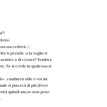
a?!
edono.
sa succederà...!
ta ti prende, o la voglia ti
 sentire o di creare!! Sembra
 Se si crede in qualcosa si
 ..cambierà stile e voi mi
uale vi piacerà di più (Dove
novità quindi ancor non poso
..