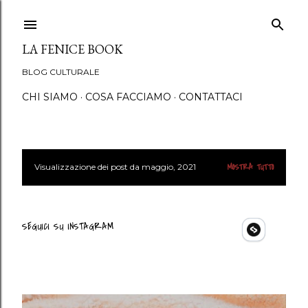
Passa ai contenuti principali
LA FENICE BOOK
BLOG CULTURALE
CHI SIAMO
COSA FACCIAMO
CONTATTACI
Visualizzazione dei post da maggio, 2021
MOSTRA TUTTO
P
o
s
SEGUICI SU INSTAGRAM
t