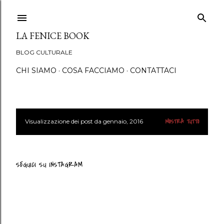
Passa ai contenuti principali
LA FENICE BOOK
BLOG CULTURALE
CHI SIAMO
COSA FACCIAMO
CONTATTACI
Visualizzazione dei post da gennaio, 2016
MOSTRA TUTTO
P
o
s
SEGUICI SU INSTAGRAM
t