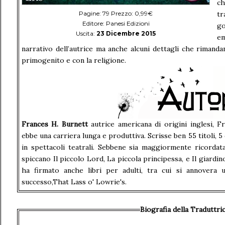
ch
Pagine: 79 Prezzo: 0,99€
tr
Editore: Panesi Edizioni
go
Uscita:
23 Dicembre 2015
e
narrativo dell’autrice ma anche alcuni dettagli che rimand
primogenito e con la religione.
Frances H. Burnett
autrice americana di origini inglesi, 
ebbe una carriera lunga e produttiva. Scrisse ben 55 titoli, 5
in spettacoli teatrali. Sebbene sia maggiormente ricordata 
spiccano Il piccolo Lord, La piccola principessa, e Il giar
ha firmato anche libri per adulti, tra cui si annover
successo,That Lass o' Lowrie's.
Biografia della Traduttri