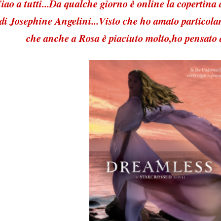
iao a tutti...Da qualche giorno è online la copertina 
di Josephine Angelini...Visto che ho amato particolar
che anche a Rosa è piaciuto molto,ho pensato di