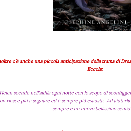
noltre c'è anche una piccola anticipazione della trama di Dreaml
Eccola:
Helen scende nell'aldilà ogni notte con lo scopo di sconfigger
on riesce più a sognare ed è sempre più esausta...Ad aiutarla 
sempre e un nuovo bellissimo semidio