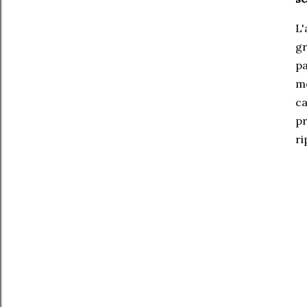
L'
g
pa
mo
c
p
ri