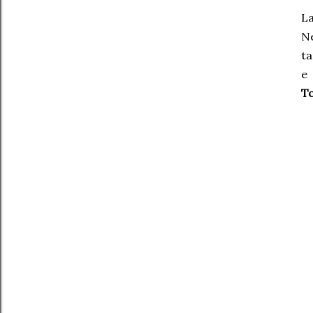
L
Ne
ta
e
T