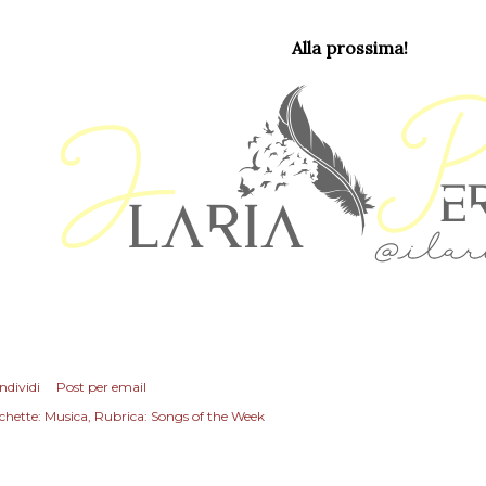
Alla prossima!
ndividi
Post per email
chette:
Musica
Rubrica: Songs of the Week