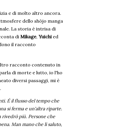
cizia e di molto altro ancora.
e atmosfere dello shōjo manga
ale. La storia è intrisa di
acconta di
Mikage
,
Yuichi
ed
ndono il racconto
'altro racconto contenuto in
parla di morte e lutto, io l'ho
eato diversi passaggi, mi è
.
. É il flusso del tempo che
a si ferma e un'altra riparte.
n rivedrò più. Persone che
ena. Man mano che li saluto,