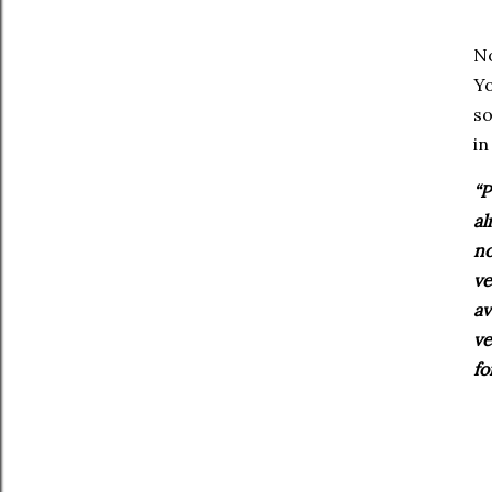
No
Yo
so
in
“
P
al
n
v
a
ve
fo