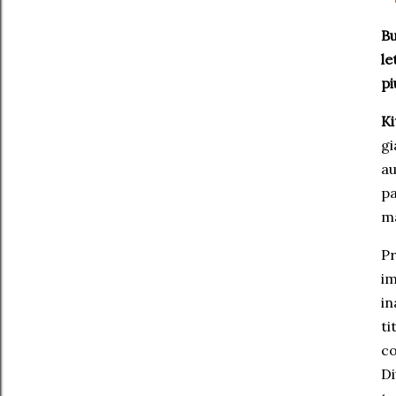
Bu
le
pi
Ki
gi
au
pa
ma
Pr
im
in
ti
co
Di