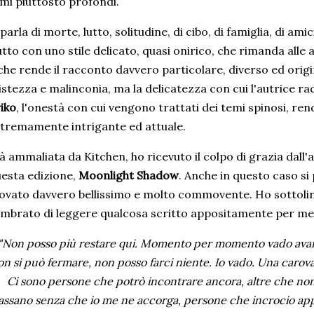
mi piuttosto profondi.
 parla di morte, lutto, solitudine, di cibo, di famiglia, di ami
tto con uno stile delicato, quasi onirico, che rimanda all
che rende il racconto davvero particolare, diverso ed origin
istezza e malinconia, ma la delicatezza con cui l'autrice r
iko
, l'onestà con cui vengono trattati dei temi spinosi, re
tremamente intrigante ed attuale.
à ammaliata da Kitchen, ho ricevuto il colpo di grazia dall
esta edizione,
Moonlight Shadow
. Anche in questo caso si 
ovato davvero bellissimo e molto commovente. Ho sottolin
mbrato di leggere qualcosa scritto appositamente per me
"Non posso più restare qui. Momento per momento vado avanti
on si può fermare, non posso farci niente. Io vado. Una carovan
Ci sono persone che potrò incontrare ancora, altre che no
assano senza che io me ne accorga, persone che incrocio app