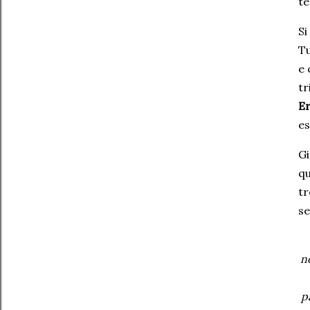
te
Si
Tu
e 
tr
Er
es
Gi
qu
tr
se
n
p