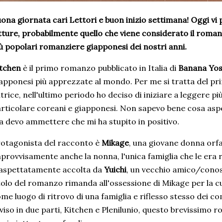
ona giornata cari Lettori e buon inizio settimana! Oggi vi p
tture, probabilmente quello che viene considerato il roman
ù popolari romanziere giapponesi dei nostri anni.
tchen
è il primo romanzo pubblicato in Italia di
Banana Yo
apponesi più apprezzate al mondo. Per me si tratta del p
trice, nell'ultimo periodo ho deciso di iniziare a leggere più
rticolare coreani e giapponesi. Non sapevo bene cosa as
 devo ammettere che mi ha stupito in positivo.
otagonista del racconto è
Mikage
, una giovane donna orf
provvisamente anche la nonna, l'unica famiglia che le era r
aspettatamente accolta da
Yuichi
, un vecchio amico/conos
tolo del romanzo rimanda all'ossessione di Mikage per la c
me luogo di ritrovo di una famiglia e riflesso stesso dei co
viso in due parti, Kitchen e Plenilunio, questo brevissimo 