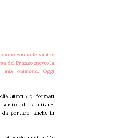
 come vanno le vostre
tesa del Pranzo metto la
a mia opinione. Oggi
ella Giunti Y e i formati
 scelto di adottare.
i da portare, anche in
i vi parlo oggi è "
Le