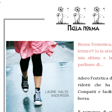
Buona Domenica,
letture?! Io in at
mia ultima e l
parliamo di....
Adoro l'estetica d
ridotti che ha
Compatti e facil
borsa.
Il romanzo di cu