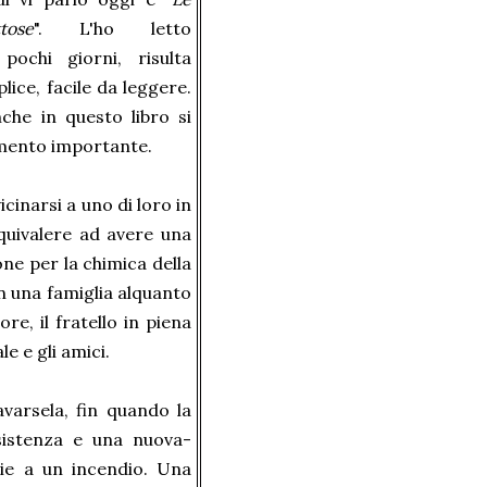
tose
". L'ho letto
pochi giorni, risulta
lice, facile da leggere.
he in questo libro si
mento importante.
icinarsi a uno di loro in
quivalere ad avere una
ione per la chimica della
n una famiglia alquanto
ore, il fratello in piena
e e gli amici.
varsela, fin quando la
sistenza e una nuova-
zie a un incendio. Una