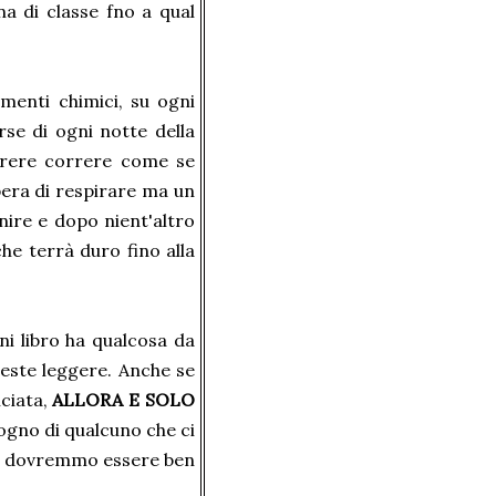
a di classe fno a qual
ementi chimici, su ogni
se di ogni notte della
orrere correre come se
libera di respirare ma un
nire e dopo nient'altro
che terrà duro fino alla
i libro ha qualcosa da
este leggere. Anche se
nciata,
ALLORA E SOLO
sogno di qualcuno che ci
ità dovremmo essere ben