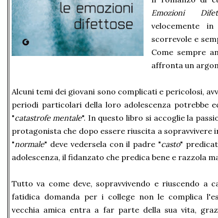
Emozioni Difet
velocemente in 
scorrevole e semp
Come sempre anc
affronta un argo
Alcuni temi dei giovani sono complicati e pericolosi, avv
periodi particolari della loro adolescenza potrebbe e
"
catastrofe mentale
". In questo libro si accoglie la pass
protagonista che dopo essere riuscita a sopravvivere i
"
normale
" deve vedersela con il padre "
casto
" predicat
adolescenza, il fidanzato che predica bene e razzola mal
Tutto va come deve, sopravvivendo e riuscendo a ca
fatidica domanda per i college non le complica l'e
vecchia amica entra a far parte della sua vita, gra