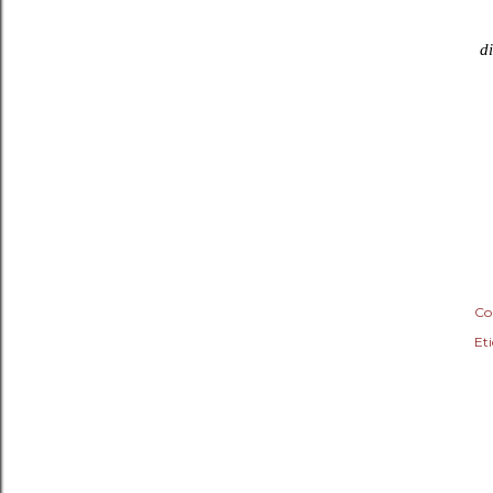
di
Co
Eti