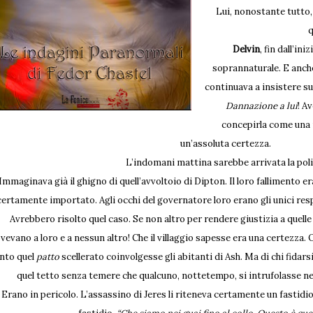
Lui, nonostante tutto
q
Delvin
, fin dall’in
soprannaturale. E anche
continuava a insistere su
Dannazione a lui
! A
concepirla come una 
un’assoluta certezza.
L’indomani mattina sarebbe arrivata la poli
Immaginava già il ghigno di quell’avvoltoio di Dipton. Il loro fallimento e
certamente importato. Agli occhi del governatore loro erano gli unici respo
Avrebbero risolto quel caso. Se non altro per rendere giustizia a quel
vevano a loro e a nessun altro! Che il villaggio sapesse era una certezza.
nto quel
patto
scellerato coinvolgesse gli abitanti di Ash. Ma di chi fid
quel tetto senza temere che qualcuno, nottetempo, si intrufolasse nel
Erano in pericolo. L’assassino di Jeres li riteneva certamente un fastidio. 