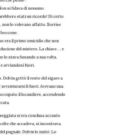
ello che penso”
.
 Non si fidava di nessuno.
arebbero stati un ricordo! Di certo
o, non lo volevano affatto. Sorrise
l boccone.
suo era il primo omicidio che non
oluzione del mistero. La chiave … e
e lo stava fissando a sua volta.
 e avviandosi fuori.
 Delvin gettò il resto del sigaro a
avventurarsi lì fuori.
Avevano una
occupato il locandiere, accendendo
ccata.
asseggiata si era conclusa accanto
 volte che accadeva, si incontrava.
 del pugnale. Delvin lo imitò. Lo