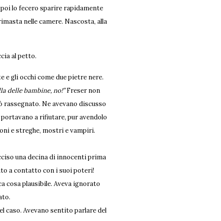
poi lo fecero sparire rapidamente
rimasta nelle camere. Nascosta, alla
cia al petto.
e e gli occhi come due pietre nere.
la delle bambine, no!”
Freser non
rò rassegnato. Ne avevano discusso
o portavano a rifiutare, pur avendolo
oni e streghe, mostri e vampiri.
cciso una decina di innocenti prima
ato a contatto con i suoi poteri!
ca cosa plausibile. Aveva ignorato
vato.
l caso. Avevano sentito parlare del