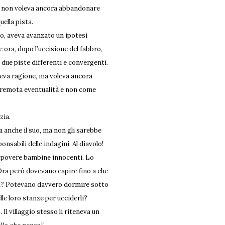
, non voleva ancora abbandonare
uella pista.
izio, aveva avanzato un ipotesi
 ora, dopo l’uccisione del fabbro,
 due piste differenti e convergenti.
veva ragione, ma voleva ancora
remota eventualità e non come
zia.
ra anche il suo, ma non gli sarebbe
nsabili delle indagini. Al diavolo!
le povere bambine innocenti. Lo
 Ora però dovevano capire fino a che
arsi? Potevano davvero dormire sotto
le loro stanze per ucciderli?
Il villaggio stesso li riteneva un