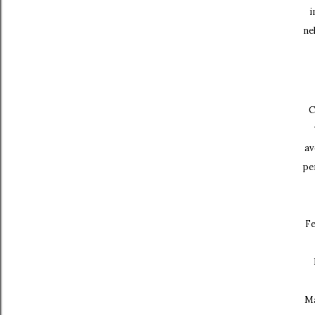
i
ne
C
av
pe
Fe
Ma