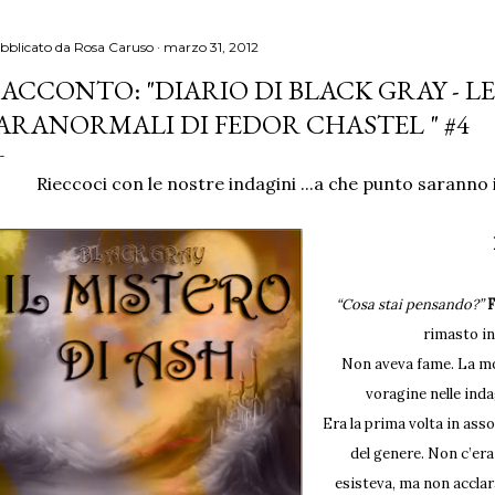
bblicato da
Rosa Caruso
marzo 31, 2012
ACCONTO: "DIARIO DI BLACK GRAY - LE
ARANORMALI DI FEDOR CHASTEL " #4
Rieccoci con le nostre indagini ...a che punto saranno i
“Cosa stai pensando?”
rimasto int
Non aveva fame. La mo
voragine nelle inda
Era la prima volta in asso
del genere. Non c’era
esisteva, ma non acclar