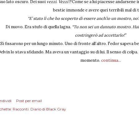
suo lato oscuro. Dei suoi
vezzi
.
Vezzi?!
Come se a lui piacesse andarsene i
bestie immonde e avere quei terribili mal di t
“E’ stato lì che ho scoperto di essere anch’io un mostro, no
Di nuovo. Era stufo di quella lagna.
“Tu non sei un dannato mostro. Hai 
costringerò ad accettarlo!”
Si fissarono per un lungo minuto. Uno di fronte all’altro. Fedor sapeva be
elvin lo stava sfidando. Ma aveva un vantaggio su di lui. Il senso di colpa.
momento.
continua...
ndividi
Post per email
chette:
Racconti: Diario di Black Gray