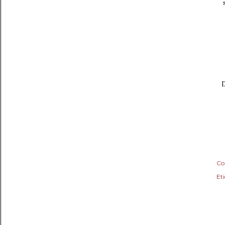
D
Co
Eti