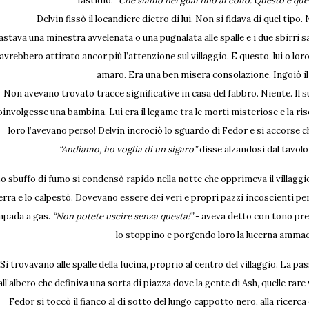
fastidio.
“Che siamo nei guai fino al collo. Questo è qu
Delvin fissò il locandiere dietro di lui. Non si fidava di quel tipo.
astava una minestra avvelenata o una pugnalata alle spalle e i due sbirri s
avrebbero attirato ancor più l’attenzione sul villaggio. E questo, lui o lor
amaro. Era una ben misera consolazione. Ingoiò i
Non avevano trovato tracce significative in casa del fabbro. Niente. Il 
oinvolgesse una bambina. Lui era il legame tra le morti misteriose e la ris
loro l’avevano perso! Delvin incrociò lo sguardo di Fedor e si accorse ch
“Andiamo, ho voglia di un sigaro”
disse alzandosi dal tavolo
o sbuffo di fumo si condensò rapido nella notte che opprimeva il villaggio.
erra e lo calpestò.
Dovevano essere dei veri e propri pazzi incoscienti per 
mpada a gas.
“Non potete uscire senza questa!”
- aveva detto con tono pre
lo stoppino e porgendo loro la lucerna amma
Si trovavano alle spalle della fucina, proprio al centro del villaggio. La p
all’albero che definiva una sorta di piazza dove la gente di Ash, quelle rare
Fedor si toccò il fianco al di sotto del lungo cappotto nero, alla ricerca