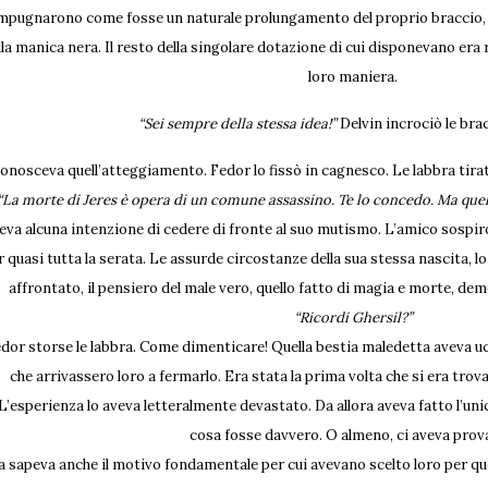
mpugnarono come fosse un naturale prolungamento del proprio braccio, 
lla manica nera. Il resto della singolare dotazione di cui disponevano era 
loro maniera.
“Sei sempre della stessa idea!”
Delvin incrociò le brac
onosceva quell’atteggiamento. Fedor lo fissò in cagnesco. Le labbra tirat
“La morte di Jeres è opera di un comune assassino. Te lo concedo. Ma quel
eva alcuna intenzione di cedere di fronte al suo mutismo. L’amico sospi
r quasi tutta la serata. Le assurde circostanze della sua stessa nascita, l
affrontato, il pensiero del male vero, quello fatto di magia e morte, dem
“Ricordi Ghersil?”
dor storse le labbra. Come dimenticare! Quella bestia maledetta aveva u
che arrivassero loro a fermarlo. Era stata la prima volta che si era trov
L’esperienza lo aveva letteralmente devastato. Da allora aveva fatto l’uni
cosa fosse davvero. O almeno, ci aveva pro
 sapeva anche il motivo fondamentale per cui avevano scelto loro per que