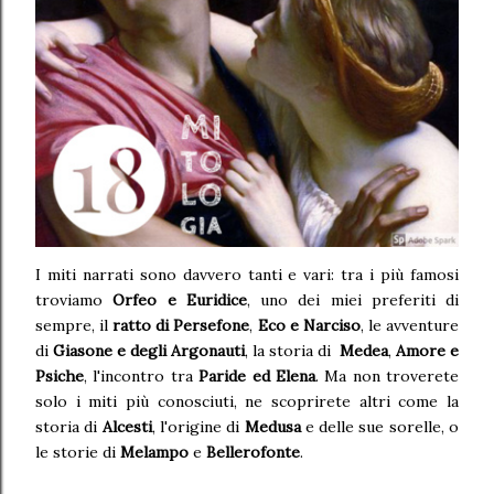
I miti narrati sono davvero tanti e vari: tra i più famosi
troviamo
Orfeo e Euridice
, uno dei miei preferiti di
sempre, il
ratto
di Persefone
,
Eco e Narciso
, le avventure
di
Giasone e degli Arg
onauti
, la storia di
Medea
,
Amore e
Psiche
, l'incontro tra
Paride ed Elena
. Ma non troverete
solo i miti più conosciuti, ne scoprirete altri come la
storia di
Alcesti
, l'origine di
Medusa
e delle sue sorelle, o
le storie di
Melampo
e
Bellerofonte
.