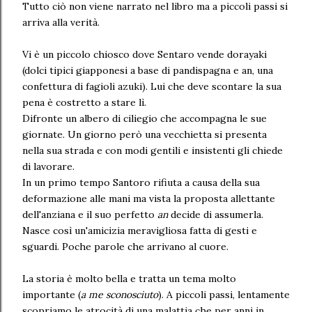
Tutto ciò non viene narrato nel libro ma a piccoli passi si
arriva alla verità.
Vi è un piccolo chiosco dove Sentaro vende dorayaki
(dolci tipici giapponesi a base di pandispagna e an, una
confettura di fagioli azuki). Lui che deve scontare la sua
pena è costretto a stare lì.
Difronte un albero di ciliegio che accompagna le sue
giornate. Un giorno però una vecchietta si presenta
nella sua strada e con modi gentili e insistenti gli chiede
di lavorare.
In un primo tempo Santoro rifiuta a causa della sua
deformazione alle mani ma vista la proposta allettante
dell'anziana e il suo perfetto
an
decide di assumerla.
Nasce così un'amicizia meravigliosa fatta di gesti e
sguardi. Poche parole che arrivano al cuore.
La storia è molto bella e tratta un tema molto
importante (
a me sconosciuto
). A piccoli passi, lentamente
scopriamo le atrocità di una malattia che per anni in