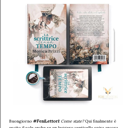
Buongiorno
#FeniLettori
!
Come state?
Qui finalmente è
uscito il sole anche se un leggero venticello spira ancora