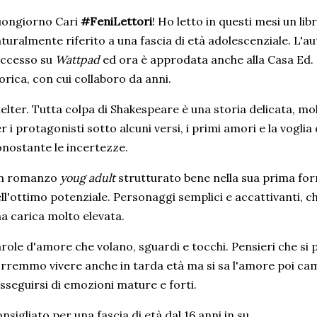
uongiorno Cari
#FeniLettori
! Ho letto in questi mesi un li
turalmente riferito a una fascia di età adolescenziale. L'a
uccesso su
Wattpad
ed ora è approdata anche alla Casa Ed.
orica, con cui collaboro da anni.
elter. Tutta colpa di Shakespeare è una storia delicata, m
r i protagonisti sotto alcuni versi, i primi amori e la voglia 
nostante le incertezze.
n romanzo
youg adult
strutturato bene nella sua prima fo
ll'ottimo potenziale. Personaggi semplici e accattivanti, c
a carica molto elevata.
role d'amore che volano, sguardi e tocchi. Pensieri che si
rremmo vivere anche in tarda età ma si sa l'amore poi cam
sseguirsi di emozioni mature e forti.
nsigliato per una fascia di età dal 16 anni in su.