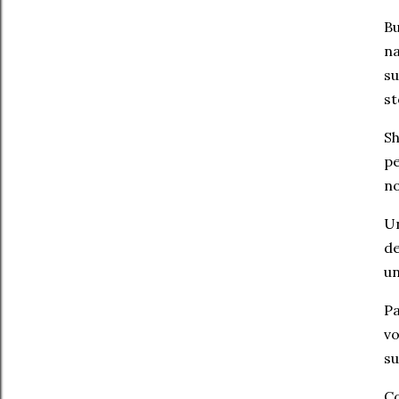
B
na
s
st
Sh
pe
no
U
de
un
Pa
vo
su
Co