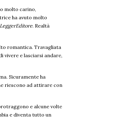
bro molto carino,
utrice ha avuto molto
LeggerEditore
. Realtà
olto romantica. Travagliata
di vivere e lasciarsi andare,
rma. Sicuramente ha
he riescono ad attirare con
 protraggono e alcune volte
bia e diventa tutto un