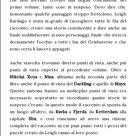
primo volume, tante cose in sospeso. Devo dire che,
nonostante qualche passaggio troppo frettoloso, Leigh
Bardugo è stata in grado di raccogliere tutte le fila del
racconto, creare una storia convincente e dare anche un
finale soddisfacente ai suoi personaggi, finale che strizza
decisamente l'occhio a tutti i fan del Grishaverse e che
sono certa li lascerà appagati.
Anche stavolta troviamo diversi punti di vista, anche più
punti di vista rispetto al precedente volume. Oltre a
Nikolai
,
Zoya
e
Nina
, abbiamo nella seconda parte del
libro anche il punto di vista del
Darkling
e quello di
Mayu
.
Questo sistema basato su molteplici punti di vista era
necessario, sopratutto se ricordiamo quante storie in
sospeso c'erano. In questo modo il racconto si sposta da
un luogo all'altro, da
Ravka
a
Fjerda
, da
Ketterdam
alla
capitale
Shu
, e così riusciamo ad avere una visione
completa del racconto in cui pian piano tutti i pezzi del
puzzle creato da Leigh vanno al loro posto.