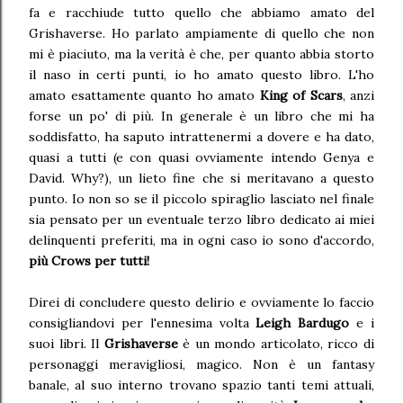
fa e racchiude tutto quello che abbiamo amato del
Grishaverse. Ho parlato ampiamente di quello che non
mi è piaciuto, ma la verità è che, per quanto abbia storto
il naso in certi punti, io ho amato questo libro. L'ho
amato esattamente quanto ho amato
King of Scars
, anzi
forse un po' di più. In generale è un libro che mi ha
soddisfatto, ha saputo intrattenermi a dovere e ha dato,
quasi a tutti (e con quasi ovviamente intendo Genya e
David. Why?), un lieto fine che si meritavano a questo
punto. Io non so se il piccolo spiraglio lasciato nel finale
sia pensato per un eventuale terzo libro dedicato ai miei
delinquenti preferiti, ma in ogni caso io sono d'accordo,
più Crows per tutti!
Direi di concludere questo delirio e ovviamente lo faccio
consigliandovi per l'ennesima volta
Leigh Bardugo
e i
suoi libri. Il
Grishaverse
è un mondo articolato, ricco di
personaggi meravigliosi, magico. Non è un fantasy
banale, al suo interno trovano spazio tanti temi attuali,