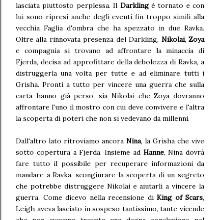
lasciata piuttosto perplessa. Il
Darkling
è tornato e con
lui sono ripresi anche degli eventi fin troppo simili alla
vecchia Faglia d'ombra che ha spezzato in due Ravka.
Oltre alla rinnovata presenza del Darkling,
Nikolai
,
Zoya
e compagnia si trovano ad affrontare la minaccia di
Fjerda, decisa ad approfittare della debolezza di Ravka, a
distruggerla una volta per tutte e ad eliminare tutti i
Grisha. Pronti a tutto per vincere una guerra che sulla
carta hanno già perso, sia Nikolai che Zoya dovranno
affrontare l'uno il mostro con cui deve convivere e l'altra
la scoperta di poteri che non si vedevano da millenni.
Dall'altro lato ritroviamo ancora
Nina
, la Grisha che vive
sotto copertura a Fjerda. Insieme ad
Hanne
, Nina dovrà
fare tutto il possibile per recuperare informazioni da
mandare a Ravka, scongiurare la scoperta di un segreto
che potrebbe distruggere Nikolai e aiutarli a vincere la
guerra. Come dicevo nella recensione di
King of Scars
,
Leigh aveva lasciato in sospeso tantissimo, tante vicende
che non avevano trovato una degna conclusione nel