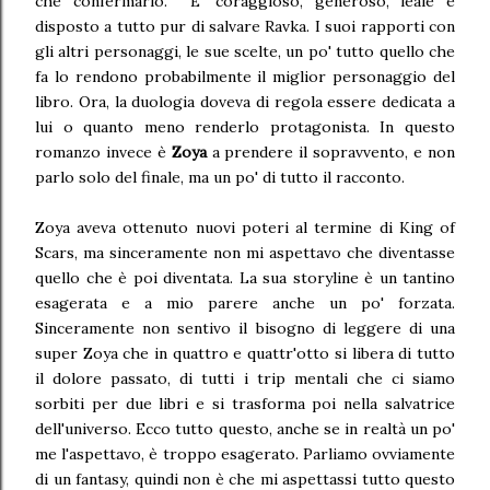
che confermarlo. E' coraggioso, generoso, leale e
disposto a tutto pur di salvare Ravka. I suoi rapporti con
gli altri personaggi, le sue scelte, un po' tutto quello che
fa lo rendono probabilmente il miglior personaggio del
libro. Ora, la duologia doveva di regola essere dedicata a
lui o quanto meno renderlo protagonista. In questo
romanzo invece è
Zoya
a prendere il sopravvento, e non
parlo solo del finale, ma un po' di tutto il racconto.
Zoya aveva ottenuto nuovi poteri al termine di King of
Scars, ma sinceramente non mi aspettavo che diventasse
quello che è poi diventata. La sua storyline è un tantino
esagerata e a mio parere anche un po' forzata.
Sinceramente non sentivo il bisogno di leggere di una
super Zoya che in quattro e quattr'otto si libera di tutto
il dolore passato, di tutti i trip mentali che ci siamo
sorbiti per due libri e si trasforma poi nella salvatrice
dell'universo. Ecco tutto questo, anche se in realtà un po'
me l'aspettavo, è troppo esagerato. Parliamo ovviamente
di un fantasy, quindi non è che mi aspettassi tutto questo