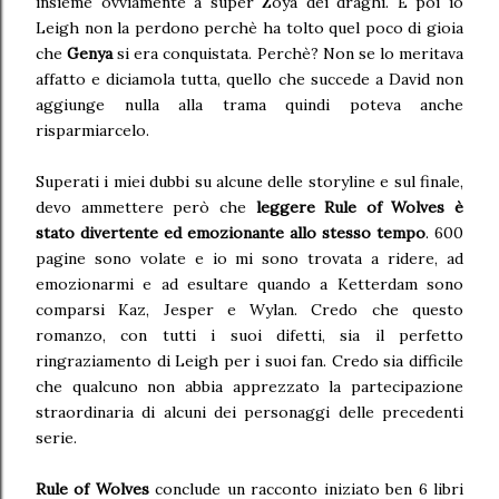
insieme ovviamente a super Zoya dei draghi.
E poi io
Leigh non la perdono perchè ha tolto quel poco di gioia
che
Genya
si era conquistata. Perchè? Non se lo meritava
affatto e diciamola tutta, quello che succede a David non
aggiunge nulla alla trama quindi poteva anche
risparmiarcelo.
Superati i miei dubbi su alcune delle storyline e sul finale,
devo ammettere però che
leggere Rule of Wolves è
stato divertente ed emozionante allo stesso tempo
. 600
pagine sono volate e io mi sono trovata a ridere, ad
emozionarmi e ad esultare quando a Ketterdam sono
comparsi Kaz, Jesper e Wylan. Credo che questo
romanzo, con tutti i suoi difetti, sia il perfetto
ringraziamento di Leigh per i suoi fan. Credo sia difficile
che qualcuno non abbia apprezzato la partecipazione
straordinaria di alcuni dei personaggi delle precedenti
serie.
Rule of Wolves
conclude un racconto iniziato ben 6 libri