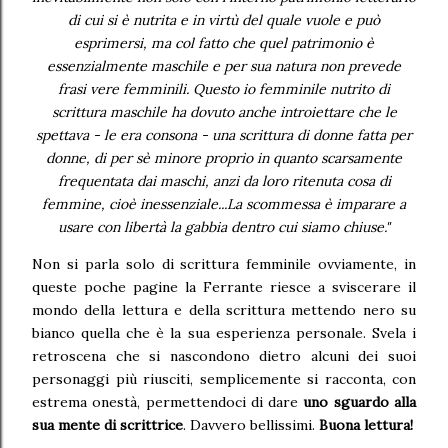
di cui si è nutrita e in virtù del quale vuole e può
esprimersi, ma col fatto che quel patrimonio è
essenzialmente maschile e per sua natura non prevede
frasi vere femminili. Questo io femminile nutrito di
scrittura maschile ha dovuto anche introiettare che le
spettava - le era consona - una scrittura di donne fatta per
donne, di per sè minore proprio in quanto scarsamente
frequentata dai maschi, anzi da loro ritenuta cosa di
femmine, cioè inessenziale...La scommessa è imparare a
usare con libertà la gabbia dentro cui siamo chiuse."
Non si parla solo di scrittura femminile ovviamente, in
queste poche pagine la Ferrante riesce a sviscerare il
mondo della lettura e della scrittura mettendo nero su
bianco quella che è la sua esperienza personale. Svela i
retroscena che si nascondono dietro alcuni dei suoi
personaggi più riusciti, semplicemente si racconta, con
estrema onestà, permettendoci di dare
uno sguardo alla
sua mente di scrittrice
. Davvero bellissimi.
Buona lettura!