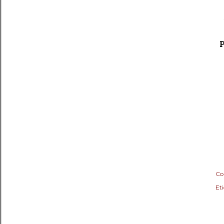
P
Co
Eti