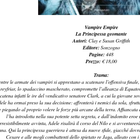
Vampire Empire
La Principessa geomante
Autori:
Clay e Susan Griffith
Editore:
Sonzogno
Pagine:
448
Prezzo:
€ 18,00
Trama:
ntre le armate dei vampiri si apprestano a scatenare l’offensiva finale,
reyfriar, lo spadaccino mascherato, compromette l’alleanza di Equato
scatena infatti le ire del vendicativo senatore Clark, a cui la giovane 
ele ha ormai preso la sua decisione: affronterà i nemici da sola, sfrut
e piegando al proprio volere le forze più arcane della terra. Affianca
l’ha introdotta nella sua potente setta segreta, e dall’indomito eroe
irresistibilmente avvinta, Adele risalirà il corso del Nilo e si avventure
na. Qui la principessa guerriera è attesa da nuove sfide, giacché dovrà
Cesare e alle mogli combattenti dello spietato re Jaga, alleato con i 