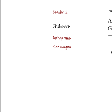
Condividi
Pu
A
Etichette
G
Anteprime
Sonzogno