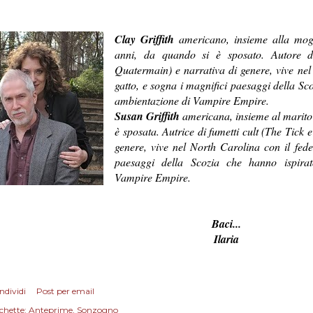
Clay Griffith
americano, insieme alla mogli
anni, da quando si è sposato. Autore di
Quatermain) e narrativa di genere, vive nel
gatto, e sogna i magnifici paesaggi della Sc
ambientazione di Vampire Empire.
Susan Griffith
americana, insieme al marito 
è sposata. Autrice di fumetti cult (The Tick
genere, vive nel North Carolina con il fede
paesaggi della Scozia che hanno ispirat
Vampire Empire.
Baci...
Ilaria
ndividi
Post per email
chette:
Anteprime
Sonzogno