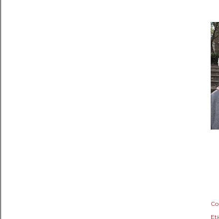
Co
Eti