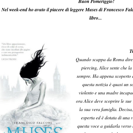
Buon Pomeriggio!
Nel week-end ho avuto il piacere di leggere Muses di Francesco Falc
libro...
T
Quando scappa da Roma dirett
piercing, Alice sente che l
sempre. Ha appena scoperto di
questa notizia è quasi un s
violento e una madre incapace
ora Alice deve scoprire le sue r
la sua vera famiglia. Decisa, 
esperta ed è dotata di una 
questa voce a guidarla verso l