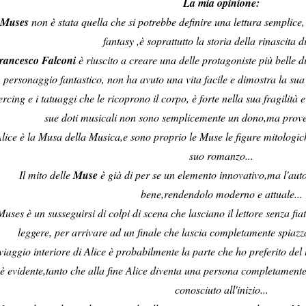
La mia opinione:
Muses
non è stata quella che si potrebbe definire una lettura semplice
fantasy ,è soprattutto la storia della rinascita di
rancesco Falconi
è riuscito a creare una delle protagoniste più belle d
personaggio fantastico, non ha avuto una vita facile e dimostra la sua v
ercing e i tatuaggi che le ricoprono il corpo, è forte nella sua fragilità 
sue doti musicali non sono semplicemente un dono,ma prove
lice è la Musa della Musica,e sono proprio le Muse le figure mitologich
suo romanzo...
Il mito delle
Muse
è già di per se un elemento innovativo,ma l'auto
bene,rendendolo moderno e attuale...
Muses è un susseguirsi di colpi di scena che lasciano il lettore senza fi
leggere, per arrivare ad un finale che lascia completamente spiazza
 viaggio interiore di Alice è probabilmente la parte che ho preferito del
è evidente,tanto che alla fine Alice diventa una persona completament
conosciuto all'inizio...