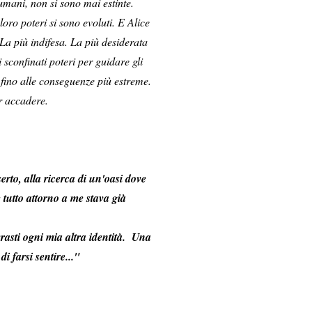
 umani, non si sono mai estinte.
ro poteri si sono evoluti. E Alice
 La più indifesa. La più desiderata
 sconfinati poteri per guidare gli
 fino alle conseguenze più estreme.
r accadere.
erto, alla ricerca di un'oasi dove
 tutto attorno a me stava già
rasti ogni mia altra identità.
Una
i farsi sentir
e..."