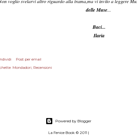
Non voglio svelarvi altro riguardo alla trama,ma vi invito a leggere Mu
delle Muse
...
Baci...
Ilaria
ndividi
Post per email
chette:
Mondadori
Recensioni
Powered by Blogger
La Fenice Book © 2011 |