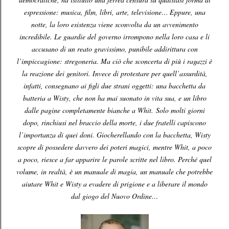
espressione: musica, film, libri, arte, televisione… Eppure, una
notte, la loro esistenza viene sconvolta da un avvenimento
incredibile. Le guardie del governo irrompono nella loro casa e li
accusano di un reato gravissimo, punibile addirittura con
l’impiccagione: stregoneria. Ma ciò che sconcerta di più i ragazzi è
la reazione dei genitori. Invece di protestare per quell’assurdità,
infatti, consegnano ai figli due strani oggetti: una bacchetta da
batteria a Wisty, che non ha mai suonato in vita sua, e un libro
dalle pagine completamente bianche a Whit.
Solo molti giorni
dopo, rinchiusi nel braccio della morte, i due fratelli capiscono
l’importanza di quei doni. Giocherellando con la bacchetta, Wisty
scopre di possedere davvero dei poteri magici, mentre Whit, a poco
a poco, riesce a far apparire le parole scritte nel libro. Perché quel
volume, in realtà, è un manuale di magia, un manuale che potrebbe
aiutare Whit e Wisty a evadere di prigione e a liberare
il mondo
dal giogo del Nuovo Ordine…