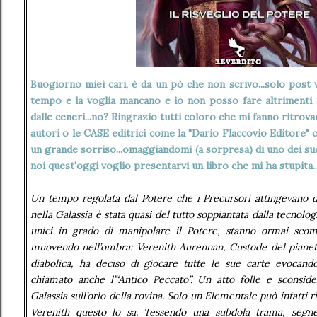
Buogiorno miei cari, è da un pò che non scrivo...solo post veloci e via... ma delle volte il
tempo e la voglia mancano e io non posso fare altrimenti
dalle ceneri...no? Ringrazio tutti coloro che mi fanno ritrova
autori o le CASE editrici come la "Dario Flaccovio Editore" 
un grande sorriso...omaggiandomi (a sorpresa) di uno dei suo
noi quest'oggi voglio presentarvi un libro che mi ha stupita..
Un tempo regolata dal Potere che i Precursori attingevano d
nella Galassia è stata quasi del tutto soppiantata dalla tecnologia
unici in grado di manipolare il Potere, stanno ormai sco
muovendo nell’ombra: Verenith Aurennan, Custode del pianet
diabolica, ha deciso di giocare tutte le sue carte evocando
chiamato anche l’“Antico Peccato”. Un atto folle e sconside
Galassia sull’orlo della rovina. Solo un Elementale può infatti ri
Verenith questo lo sa. Tessendo una subdola trama, segne