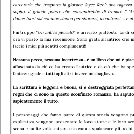
carceraria che trasporta la giovane Jayce Reel: una ragazza 
sopito, il grande potere che consentirebbe di frenare l’ "A
donne fuori dal comune stanno per sfiorarsi, incontrarsi … e af
Purtroppo "
Un antico peccato
" è arrivato piuttosto tardi su
ora vi posto la mia recensione. Sono grata all'autrice che m' ha omaggiato del libro e le
faccio i miei più sentiti complimenti!!
Nessuna pecca, nessuna incertezza ...è un libro che mi è piac
affascinata da ciò ce ha creato l'autrice e da ciò che ha sp
fantasy uguale a tutti agli altri, invece mi sbagliavo.
La scrittura è leggera e buona, si è destreggiata perfettame
regni che ci sono in questo sconfinato romanzo, ha saputo
sapientemente il tutto.
I personaggi che fanno parte di questa storia vengono pr
esplicativa, vengono presentate le loro storie e le loro avve
scena e molte volte mi son ritrovata a spalancare gli occhi per lo st