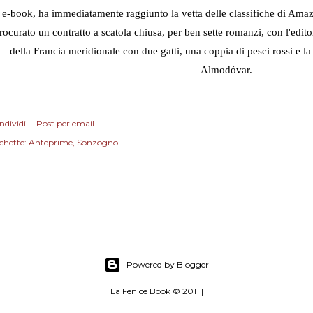
 e-book, ha immediatamente raggiunto la vetta delle classifiche di Ama
rocurato un contratto a scatola chiusa, per ben sette romanzi, con l'edit
della Francia meridionale con due gatti, una coppia di pesci rossi e l
Almodóvar.
ndividi
Post per email
chette:
Anteprime
Sonzogno
Powered by Blogger
La Fenice Book © 2011 |