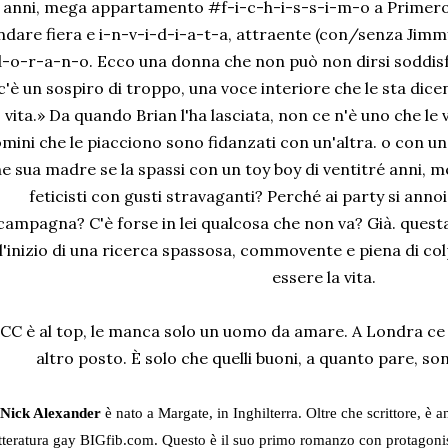
anni, mega appartamento #f-i-c-h-i-s-s-i-m-o a Primerose
ndare fiera e i-n-v-i-d-i-a-t-a, attraente (con/senza Jimmy
-o-r-a-n-o. Ecco una donna che non può non dirsi soddisf
c'è un sospiro di troppo, una voce interiore che le sta dic
vita.» Da quando Brian l'ha lasciata, non ce n'è uno che le 
mini che le piacciono sono fidanzati con un'altra. o con 
e sua madre se la spassi con un toy boy di ventitré anni, me
feticisti con gusti stravaganti? Perché ai party si annoia
campagna? C'è forse in lei qualcosa che non va? Già. que
l'inizio di una ricerca spassosa, commovente e piena di co
essere la vita.
CC è al top, le manca solo un uomo da amare. A Londra ce 
altro posto. È solo che quelli buoni, a quanto pare, so
Nick Alexander
è nato a Margate, in Inghilterra. Oltre che scrittore, è a
tteratura gay BIGfib.com. Questo è il suo primo romanzo con protagonis