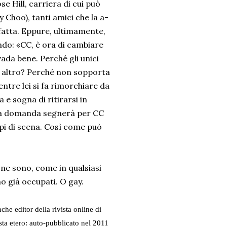
 Hill, carriera di cui può
 Choo), tanti amici che la a-
atta. Eppure, ultimamente,
endo: «CC, è ora di cambiare
vada bene. Perché gli unici
un altro? Perché non sopporta
ntre lei si fa rimorchiare da
 e sogna di ritirarsi in
sta domanda segnerà per CC
lpi di scena. Così come può
ne sono, come in qualsiasi
no già occupati. O gay.
nche editor della rivista online di
ta etero: auto-pubblicato nel 2011