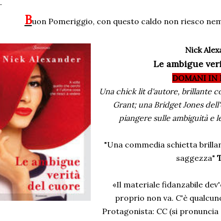
B
uon Pomeriggio, con questo caldo non riesco n
Nick Ale
Le ambigue veri
DOMANI IN 
Una chick lit d'autore, brillant
Grant; una Bridget Jones dell'
piangere sulle ambiguità e l
"Una commedia schietta brilla
saggezza"
«Il materiale fidanzabile dev'
proprio non va. C'è qualcun
Protagonista: CC (si pronuncia S