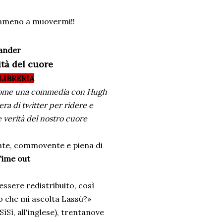
emmeno a muovermi!!
xander
tà del cuore
LIBRERIA
e come una commedia con Hugh
era di twitter per ridere e
e verità del nostro cuore
nte, commovente e piena di
Time out
essere redistribuito, così
o che mi ascolta Lassù?»
ìSì, all'inglese), trentanove