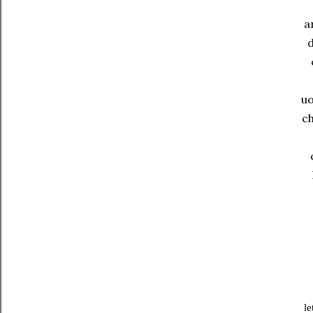
a
d
uo
ch
le