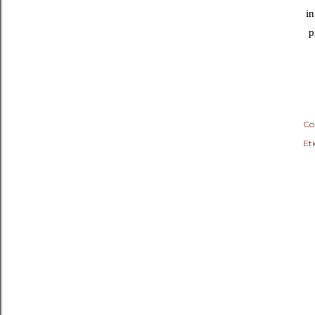
in
p
Co
Eti