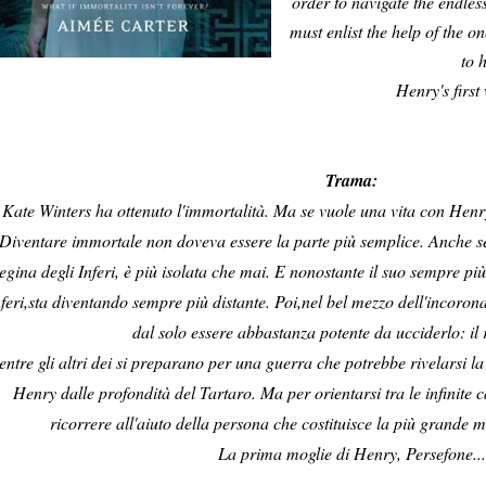
order to navigate the endle
must enlist the help of the o
to h
Henry's first
Trama:
Kate Winters ha ottenuto l'immortalità. Ma se vuole una vita con Henr
Diventare immortale non doveva essere la parte più semplice. Anche se
egina degli Inferi, è più isolata che mai. E nonostante il suo sempre p
nferi,sta diventando sempre più distante. Poi,nel bel mezzo dell'incoron
dal solo essere abbastanza potente da ucciderlo: il r
ntre gli altri dei si preparano per una guerra che potrebbe rivelarsi la 
Henry dalle profondità del Tartaro. Ma per orientarsi tra le infinite 
ricorrere all'aiuto della persona che costituisce la più grande m
La prima moglie di Henry, Persefone...