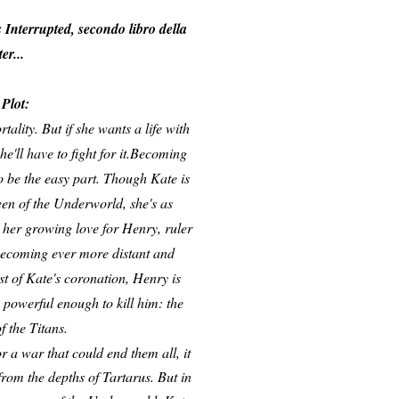
 Interrupted, secondo libro della
er...
Plot:
lity. But if she wants a life with
'll have to fight for it.
Becoming
 be the easy part. Though Kate is
en of the Underworld, she's as
e her growing love for Henry, ruler
becoming ever more distant and
st of Kate's coronation, Henry is
 powerful enough to kill him: the
f the Titans.
r a war that could end them all, it
from the depths of Tartarus. But in