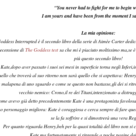
"You never had to fight for me to begin w
I am yours and have been from the moment I sa
La mia opinione:
oddess Interrupted è il secondo libro della serie di Aimèe Carter dedica
recensione di
The Goddess test
sa che mi è piaciuto moltissimo ma,se è
più questo secondo libro!
Kate,dopo aver passato i suoi sei mesi in superficie torna negli Inferi
uello che troverà al suo ritorno non sarà quello che si aspettava: Henry
 malapena di uno sguardo e come se questo non bastasse,gli dei si rit
vecchio nemico: Crono,il re dei Titani,intenzionato a distrugg
me avevo già detto precedentemente Kate è una protagonista favolosa e
o personaggio migliora: Kate è coraggiosa e cerca sempre di fare quell
se la fa soffrire e si dimostrerà una vera Reg
Per quanto riguarda Henry,beh per la quasi totalità del libro non si 
Kate,ma fortunatamente si riprende a poche pagine dall