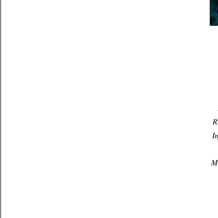
R
I
Me