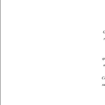
G
q
a
Co
su