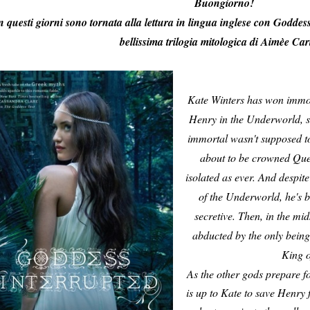
Buongiorno!
n questi giorni sono tornata alla lettura in lingua inglese con Goddess
bellissima trilogia mitologica di Aimèe Cart
Kate Winters has won immorta
Henry in the Underworld, she
immortal wasn't supposed to
about to be crowned Que
isolated as ever. And despit
of the Underworld, he's 
secretive. Then, in the mid
abducted by the only being
King o
As the other gods prepare fo
is up to Kate to save Henry 