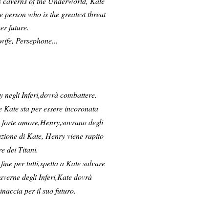
ss caverns of the Underworld, Kate
ne person who is the greatest threat
er future.
 wife, Persephone...
y negli Inferi,dovrà combattere.
 Kate sta per essere incoronata
iù forte amore,Henry,sovrano degli
azione di Kate, Henry viene rapito
e dei Titani.
fine per tutti,spetta a Kate salvare
caverne degli Inferi,Kate dovrà
inaccia per il suo futuro.