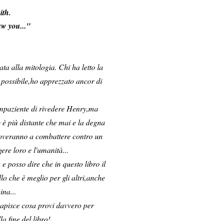
ith.
w you..."
ta alla mitologia. Chi ha letto la
 possibile,ho apprezzato ancor di
,impaziente di rivedere Henry,ma
 è più distante che mai e la degna
roveranno a combattere contro un
ere loro e l'umanità...
 posso dire che in questo libro il
o che è meglio per gli altri,anche
ina...
capisce cosa provi davvero per
a fine del libro!