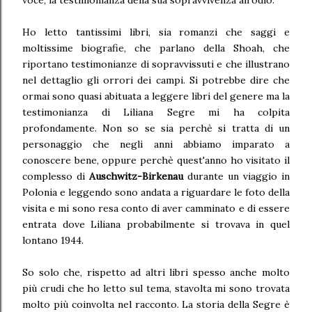
voce, la testimonianza della sua sopravvivenza all'odio.
Ho letto tantissimi libri, sia romanzi che saggi e
moltissime biografie, che parlano della Shoah, che
riportano testimonianze di sopravvissuti e che illustrano
nel dettaglio gli orrori dei campi. Si potrebbe dire che
ormai sono quasi abituata a leggere libri del genere ma la
testimonianza di Liliana Segre mi ha colpita
profondamente. Non so se sia perchè si tratta di un
personaggio che negli anni abbiamo imparato a
conoscere bene, oppure perchè quest'anno ho visitato il
complesso di
Auschwitz-Birkenau
durante un viaggio in
Polonia e leggendo sono andata a riguardare le foto della
visita e mi sono resa conto di aver camminato e di essere
entrata dove Liliana probabilmente si trovava in quel
lontano 1944.
So solo che, rispetto ad altri libri spesso anche molto
più crudi che ho letto sul tema, stavolta mi sono trovata
molto più coinvolta nel racconto. La storia della Segre è