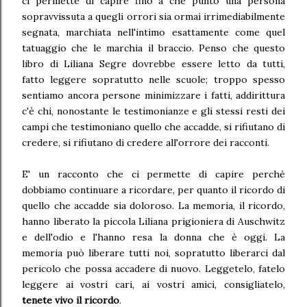
ci permette di capire fino a che punto una persona
sopravvissuta a quegli orrori sia ormai irrimediabilmente
segnata, marchiata nell'intimo esattamente come quel
tatuaggio che le marchia il braccio. Penso che questo
libro di Liliana Segre dovrebbe essere letto da tutti,
fatto leggere sopratutto nelle scuole; troppo spesso
sentiamo ancora persone minimizzare i fatti, addirittura
c'è chi, nonostante le testimonianze e gli stessi resti dei
campi che testimoniano quello che accadde, si rifiutano di
credere, si rifiutano di credere all'orrore dei racconti.
E' un racconto che ci permette di capire perchè
dobbiamo continuare a ricordare, per quanto il ricordo di
quello che accadde sia doloroso. La memoria, il ricordo,
hanno liberato la piccola Liliana prigioniera di Auschwitz
e dell'odio e l'hanno resa la donna che è oggi. La
memoria può liberare tutti noi, sopratutto liberarci dal
pericolo che possa accadere di nuovo. Leggetelo, fatelo
leggere ai vostri cari, ai vostri amici, consigliatelo,
tenete vivo il ricordo
.