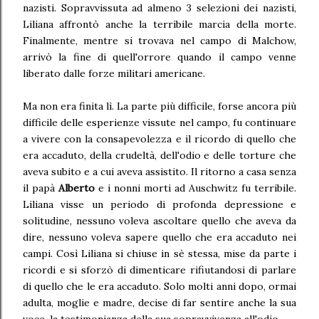
nazisti. Sopravvissuta ad almeno 3 selezioni dei nazisti,
Liliana affrontò anche la terribile marcia della morte.
Finalmente, mentre si trovava nel campo di Malchow,
arrivò la fine di quell'orrore quando il campo venne
liberato dalle forze militari americane.
Ma non era finita lì. La parte più difficile, forse ancora più
difficile delle esperienze vissute nel campo, fu continuare
a vivere con la consapevolezza e il ricordo di quello che
era accaduto, della crudeltà, dell'odio e delle torture che
aveva subito e a cui aveva assistito. Il ritorno a casa senza
il papà
Alberto
e i nonni morti ad Auschwitz fu terribile.
Liliana visse un periodo di profonda depressione e
solitudine, nessuno voleva ascoltare quello che aveva da
dire, nessuno voleva sapere quello che era accaduto nei
campi. Così Liliana si chiuse in sè stessa, mise da parte i
ricordi e si sforzò di dimenticare rifiutandosi di parlare
di quello che le era accaduto. Solo molti anni dopo, ormai
adulta, moglie e madre, decise di far sentire anche la sua