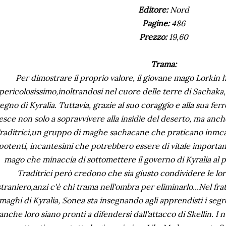
Editore:
Nord
Pagine:
486
Prezzo:
19,60
Trama:
Per dimostrare il proprio valore, il giovane mago Lorkin 
pericolosissimo,inoltrandosi nel cuore delle terre di Sachaka,
egno di Kyralia. Tuttavia, grazie al suo coraggio e alla sua fe
iesce non solo a sopravvivere alla insidie del deserto, ma anch
raditrici,un gruppo di maghe sachacane che praticano inmca
potenti, incantesimi che potrebbero essere di vitale importanz
mago che minaccia di sottomettere il governo di Kyralia al p
Traditrici però credono che sia giusto condividere le 
straniero,anzi c'è chi trama nell'ombra per eliminarlo...Nel fr
maghi di Kyralia, Sonea sta insegnando agli apprendisti i segr
anche loro siano pronti a difendersi dall'attacco di Skellin. 