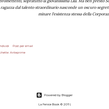
promettenti, sopratutto la giovanissima Lila. Ma ben presto S
ragazza dal talento straordinario nasconde un oscuro segre
minare l'esistenza stessa della Corporaz
ndividi
Post per email
chette:
Anteprime
Powered by Blogger
La Fenice Book © 2011 |