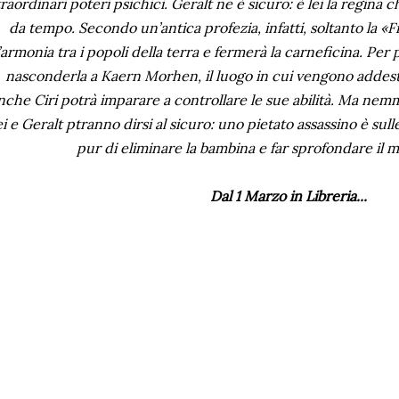
traordinari poteri psichici. Geralt ne è sicuro: è lei la regina c
da tempo. Secondo un’antica profezia, infatti, soltanto la «
’armonia tra i popoli della terra e fermerà la carneficina. Per
nasconderla a Kaern Morhen, il luogo in cui vengono addestra
nche Ciri potrà imparare a controllare le sue abilità. Ma nemm
ei e Geralt ptranno dirsi al sicuro: uno pietato assassino è sull
pur di eliminare la bambina e far sprofondare il m
Dal 1 Marzo in Libreria...