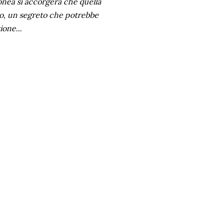
onea si accorgerà che quella
to, un segreto che potrebbe
ione...