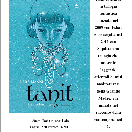
la trilogia
fantastica
iniziata nel
2009 con Esbat
e proseguita nel
2011 con
Sopdet: una
trilogia che
unisce le
leggende
orientali ai miti
mediterranei
della Grande
Madre, e li
innesta nel
racconto della
contemporaneit
Editore:
Fazi
Collana:
Lain
à.
Pagine:
370
Prezzo:
18,50€