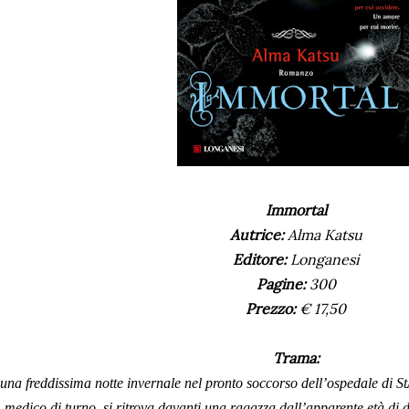
Immortal
Autrice:
Alma Katsu
Editore:
Longanesi
Pagine:
300
Prezzo:
€ 17,50
Trama:
una freddissima notte invernale nel pronto soccorso dell’ospedale di 
medico di turno, si ritrova davanti una ragazza dall’apparente età di 