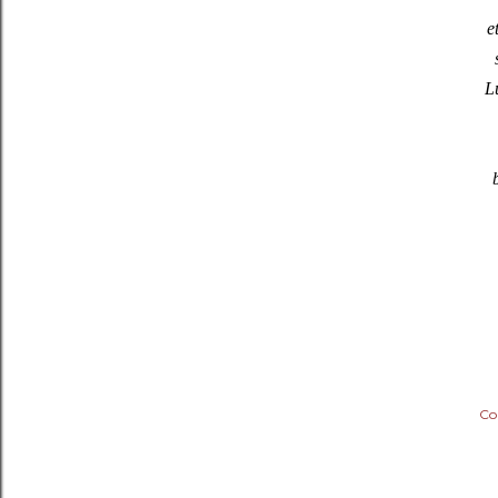
e
Lu
Co