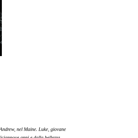
StAndrew, nel Maine. Luke, giovane
diciannove anni e dalla bellezza