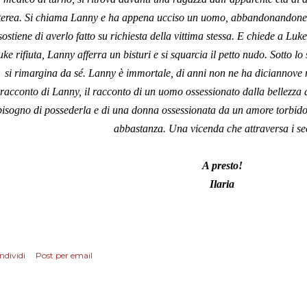
terea. Si chiama Lanny e ha appena ucciso un uomo, abbandonandone 
sostiene di averlo fatto su richiesta della vittima stessa. E chiede a Lu
ke rifiuta, Lanny afferra un bisturi e si squarcia il petto nudo. Sotto lo 
si rimargina da sé. Lanny è immortale, di anni non ne ha diciannove ma
racconto di Lanny, il racconto di un uomo ossessionato dalla bellezza 
bisogno di possederla e di una donna ossessionata da un amore torbid
abbastanza. Una vicenda che attraversa i s
A presto!
Ilaria
ndividi
Post per email