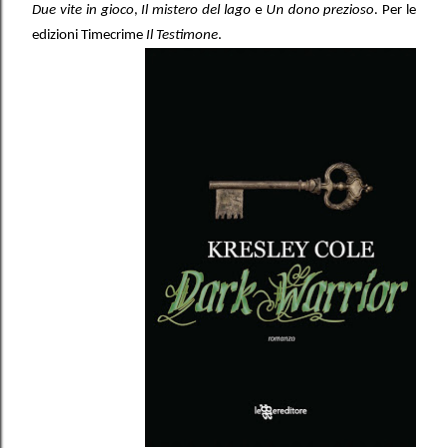
Due vite in gioco
,
Il mistero del lago
e
Un dono prezioso
. Per le
edizioni Timecrime
Il Testimone
.