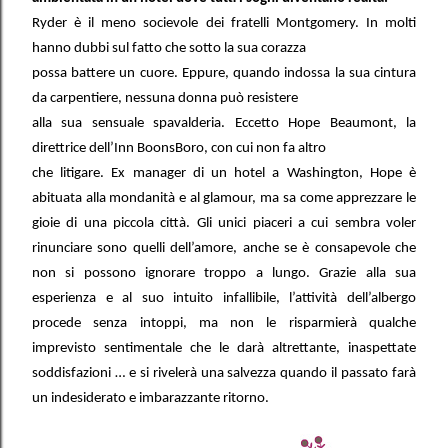
Ryder è il meno socievole dei fratelli Montgomery. In molti
hanno dubbi sul fatto che sotto la sua corazza
possa battere un cuore. Eppure, quando indossa la sua cintura
da carpentiere, nessuna donna può resistere
alla sua sensuale spavalderia. Eccetto Hope Beaumont, la
direttrice dell’Inn BoonsBoro, con cui non fa altro
che litigare. Ex manager di un hotel a Washington, Hope è
abituata alla mondanità e al glamour, ma sa come apprezzare le
gioie di una piccola città. Gli unici piaceri a cui sembra voler
rinunciare sono quelli dell’amore, anche se è consapevole che
non si possono ignorare troppo a lungo. Grazie alla sua
esperienza e al suo intuito infallibile, l’attività dell’albergo
procede senza intoppi, ma non le risparmierà qualche
imprevisto sentimentale che le darà altrettante, inaspettate
soddisfazioni … e si rivelerà una salvezza quando il passato farà
un indesiderato e imbarazzante ritorno.