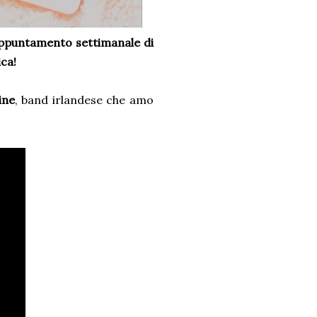
appuntamento settimanale
di
ica!
ine
, band irlandese che amo