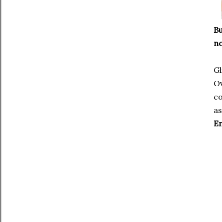
Bu
no
Gl
Ov
co
as
En