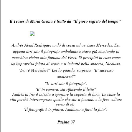
l Teaser di Maria Grazia è tratto da "
Il gioco segreto del tempo"
I
Andrés Abad Rodriguez andò di corsa ad avvisare Mercedes. Era
appena arrivato il fotografo ambulante e stava già montando la
macchina vicino alla fontana dei Pesci. Si precipitò in casa come
un'improvvisa folata di vento e si imbattè nella suocera, Nicolasa.
"Dov'è Mercedes?"
Lei lo guardò, sorpresa. "E' successo
qualcosa?"
"E' arrivato il fotografo".
"E' in camera, sta rifacendo il letto".
Andrés la trovò intenta a spostare la coperta di lana. Le cinse la
vita perchè interrompesse quello che stava facendo e la fece voltare
verso di sé.
"Il fotografo è in piazza. Andiamo a farci la foto".
Pagina 37