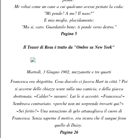
Mi voltai come un cane a cui qualcuno avesse pestato la coda:
"Mi pende? A me? Il naso?"
E mia moglie, placidamente:
"Ma si, caro. Guardatelo bene: ti pende verso destra."
Pagina 5
Il Teaser di Rosa è tratto da "Ombre su New York"
Martedì, 3 Giugno 1902, mezzanotte e tre quarti
Francesca era sbigottita. Cosa diavolo ci faceva Hart in città ? Poi
si accorse delle chiazze scure sulla sua camicia, e della giacca
sbottonata. ~Calder?~ sussuro'. Lui le si accostò. ~Francesca!~
Sembrava contrariato. ~perché non mi sorprende trovarti qui?~
~Sei ferito?~ Una sensazione di gelo attanagliava il cuore di
Francesca. Senza saperne il motivo, era sicura che il sangue fosse
quello di Daisy.
Pagina 26