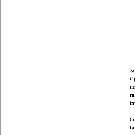
St
Og
an
me
in
Ci
fa