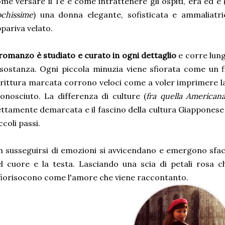
me versare il Tè e come intrattenere gli ospiti, era ed è 
chissime
) una donna elegante, sofisticata e ammaliatri
pariva velato.
 romanzo è studiato e curato in ogni dettaglio
e corre lungo
sostanza. Ogni piccola minuzia viene sfiorata come un fi
rittura marcata corrono veloci come a voler imprimere l
onosciuto. La differenza di culture (
fra quella American
ttamente demarcata e il fascino della cultura Giapponese 
ccoli passi.
 susseguirsi di emozioni si avvicendano e emergono sfa
l cuore e la testa. Lasciando una scia di petali rosa 
fiorisocono come l'amore che viene raccontanto.