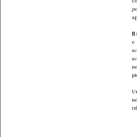
co
po
ap
Il
e 
sc
sc
ne
pi
Un
ne
ri