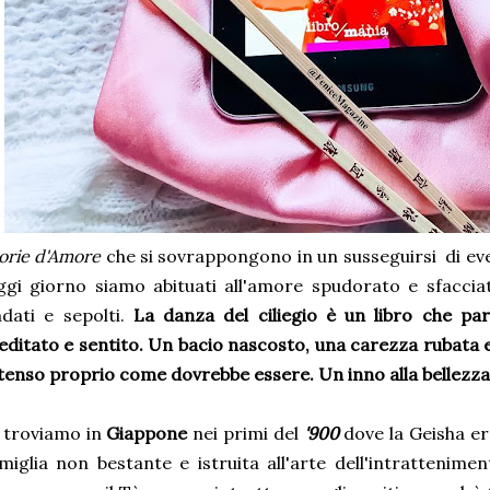
orie d'Amore
che si sovrappongono in un susseguirsi di event
gi giorno siamo abituati all'amore spudorato e sfaccia
dati e sepolti.
La danza del ciliegio è un libro che par
ditato e sentito. Un bacio nascosto, una carezza rubata e
tenso proprio come dovrebbe essere. Un inno alla bellezza e
 troviamo in
Giappone
nei primi del
'900
dove la Geisha e
miglia non bestante e istruita all'arte dell'intrattenime