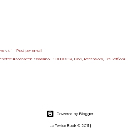
ndividi
Post per email
chette:
#acenaconlassassino
BIBI BOOK
Libri
Recensioni
Tre Soffioni
Powered by Blogger
La Fenice Book © 2011 |