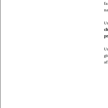
fa
na
Un
ch
pr
Un
gi
af