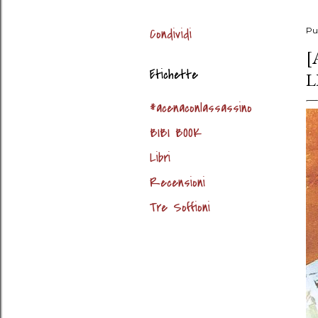
Condividi
Pu
[
Etichette
L
#acenaconlassassino
BIBI BOOK
Libri
Recensioni
Tre Soffioni