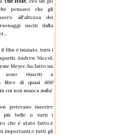
 a
The Host
, ero un po
rché pensavo che gli
sero all'altezza dei
rsonaggi usciti dalla
r...
l film è iniziato, tutti i
spariti. Andrew Niccol,
enie Meyer, ha fatto un
: sono riusciti a
n libro di quasi
600
 in cui non manca nulla!
on potevano inserire
 più belle o tutti i
ro che è stato fatto,è
 importanti,e tutti gli