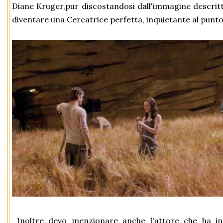
Diane Kruger,pur discostandosi dall'immagine descritta 
diventare una Cercatrice perfetta, inquietante al punto
Inoltre devo menzionare anche l'attore che ha in