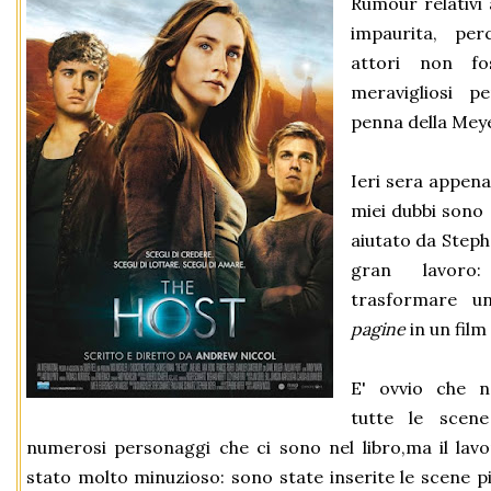
Rumour relativi
impaurita, pe
attori non fos
meravigliosi pe
penna della Meye
Ieri sera appena i
miei dubbi sono 
aiutato da Steph
gran lavoro
trasformare u
pagine
in un film
E' ovvio che n
tutte le scene
numerosi personaggi che ci sono nel libro,ma il lavo
stato molto minuzioso: sono state inserite le scene più