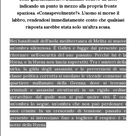
indicando un punto in mezzo alla propria fronte
spaziosa. «Consapevolmente?». L’uomo si morse il
labbro, rendendosi immediatamente conto che qualsiasi
risposta sarebbe stata solo un’altra scusa.
Nei bassifondi dell’isola mediterranea di Melita si muove
un’ombra silenziosa. È Gallen e fugge dal presente per
ritornare nell’oscurità del suo passato. Perché lui è la
Hyena, e la Hyena non lascia superstiti. Tra i misteri della
xirka, la gilda degli assassini, e le perversioni di una
classe politica corrotta si snodano le vicende connesse al
quartiere malfamato della Geenna, dove si trovano
criminali e assassini strutturati in un rigido ordine
gerarchico dal quale non si può uscire vivi. E ora
un’ombra lo segue, un’ombra che non può perdonare i
suoi crimini. In un crescendo di tensione, passato e
presente si intrecciano fino a togliere il respiro: è la
notte della Hyena.