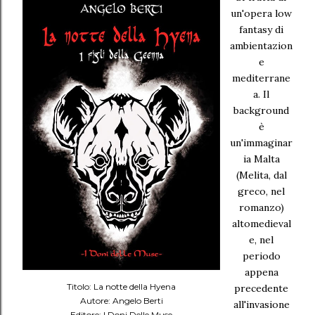
un'opera low
fantasy di
ambientazion
e
mediterrane
a. Il
background
è
un'immaginar
ia Malta
(Melita, dal
greco, nel
romanzo)
altomedieval
e, nel
periodo
appena
Titolo: La notte della Hyena
precedente
Autore: Angelo Berti
all'invasione
Editore: I Doni Delle Muse