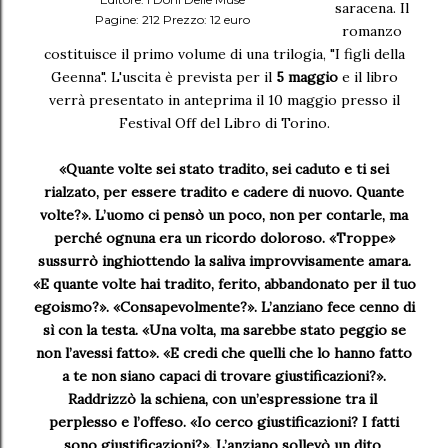
saracena. Il
Pagine: 212 Prezzo: 12 euro
romanzo
costituisce il primo volume di una trilogia, "I figli della
Geenna". L'uscita è prevista per il
5 maggio
e il libro
verrà presentato in anteprima il 10 maggio presso il
Festival Off del Libro di Torino.
«Quante volte sei stato tradito, sei caduto e ti sei
rialzato, per essere tradito e cadere di nuovo. Quante
volte?». L’uomo ci pensò un poco, non per contarle, ma
perché ognuna era un ricordo doloroso. «Troppe»
sussurrò inghiottendo la saliva improvvisamente amara.
«E quante volte hai tradito, ferito, abbandonato per il tuo
egoismo?». «Consapevolmente?». L’anziano fece cenno di
sì con la testa. «Una volta, ma sarebbe stato peggio se
non l’avessi fatto». «E credi che quelli che lo hanno fatto
a te non siano capaci di trovare giustificazioni?».
Raddrizzò la schiena, con un’espressione tra il
perplesso e l’offeso. «Io cerco giustificazioni? I fatti
sono giustificazioni?». L’anziano sollevò un dito,