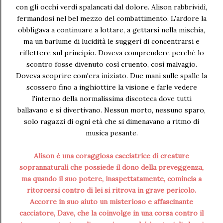
con gli occhi verdi spalancati dal dolore. Alison rabbrividì,
fermandosi nel bel mezzo del combattimento. L'ardore la
obbligava a continuare a lottare, a gettarsi nella mischia,
ma un barlume di lucidità le suggerì di concentrarsi e
riflettere sul principio. Doveva comprendere perché lo
scontro fosse divenuto così cruento, così malvagio.
Doveva scoprire com'era iniziato. Due mani sulle spalle la
scossero fino a inghiottire la visione e farle vedere
l'interno della normalissima discoteca dove tutti
ballavano e si divertivano. Nessun morto, nessuno sparo,
solo ragazzi di ogni età che si dimenavano a ritmo di
musica pesante.
Alison è una coraggiosa cacciatrice di creature
soprannaturali che possiede il dono della preveggenza,
ma quando il suo potere, inaspettatamente, comincia a
ritorcersi contro di lei si ritrova in grave pericolo.
Accorre in suo aiuto un misterioso e affascinante
cacciatore, Dave, che la coinvolge in una corsa contro il