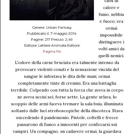
caos di
calore e
fumo, nebbia
e fuoco; era
Genere: Urban Fantasy
ormai
Pubblicato il: 7 maggio 2014
impossibile
Pagine: 217 Prezzo: 2,49
distinguere i
Editore: Lettere Animate Editore
volti amici da
Pagina Fb
quelli nemici.
L'odore della carne bruciata era talmente intenso da
provocare violenti conati e la sensazione viscida del
sangue le infestava le dita delle mani, ormai
completamente tinte di cremisi. Era una battaglia
terribile. Colpendo con tutta la forza che aveva in corpo
ne aveva uccisi sei, forse sette. La gente urlava, lo
scoppio delle armi faceva tremare la sala buia, illuminata
soltanto dalle luci stroboscopiche della discoteca. Stava
succedendo il pandemonio. Pistole, coltelli e frecce
passarono di fianco a innocenti per conficcarsi sui
vampiri. Un compagno, un cadavere ormai, la guardava