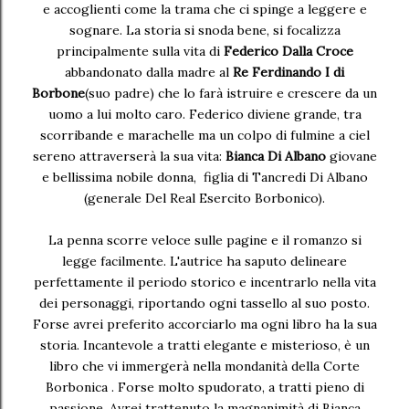
e accoglienti come la trama che ci spinge a leggere e
sognare. La storia si snoda bene, si focalizza
principalmente sulla vita di
Federico
Dalla Croce
abbandonato dalla madre al
Re Ferdinando I di
Borbone
(suo padre) che lo farà istruire e crescere da un
uomo a lui molto caro. Federico diviene grande, tra
scorribande e marachelle ma un colpo di fulmine a ciel
sereno attraverserà la sua vita:
Bianca Di Albano
giovane
e bellissima nobile donna,
figlia di Tancredi Di Albano
(generale Del Real Esercito Borbonico).
La penna scorre veloce sulle pagine e il romanzo si
legge facilmente. L'autrice ha saputo delineare
perfettamente il periodo storico e incentrarlo nella vita
dei personaggi, riportando ogni tassello al suo posto.
Forse avrei preferito accorciarlo ma ogni libro ha la sua
storia. Incantevole a tratti elegante e misterioso, è un
libro che vi immergerà nella mondanità della Corte
Borbonica . Forse molto spudorato, a tratti pieno di
passione. Avrei trattenuto la magnanimità di Bianca