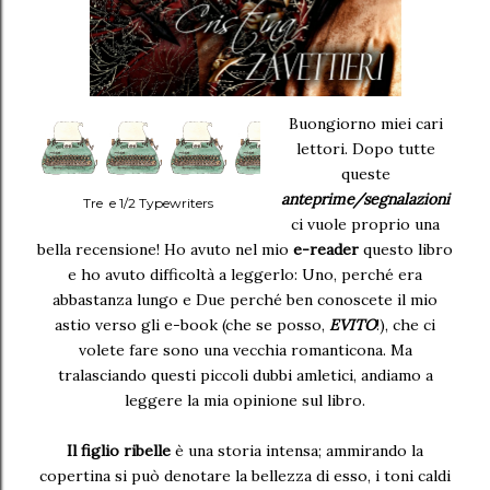
Buongiorno miei cari
lettori. Dopo tutte
queste
anteprime/segnalazioni
Tre e 1/2 Typewriters
ci vuole proprio una
bella recensione! Ho avuto nel mio
e-reader
questo libro
e ho avuto difficoltà a leggerlo: Uno, perché era
abbastanza lungo e Due perché ben conoscete il mio
astio verso gli e-book (che se posso,
EVITO
!), che ci
volete fare sono una vecchia romanticona. Ma
tralasciando questi piccoli dubbi amletici, andiamo a
leggere la mia opinione sul libro.
Il figlio ribelle
è una storia intensa; ammirando la
copertina si può denotare la bellezza di esso, i toni caldi