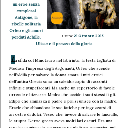
un eroe senza
complessi
Antigone, la
ribelle solitaria
Orfeo e gli amori
Uscita:
21 Ottobre 2013
perduti Achille,
Ulisse e il prezzo della gloria
L
a sfida col Minotauro nel labirinto, la testa tagliata di
Medusa, l’impresa degli Argonauti, Orfeo che scende
nell’Aldilà per salvare la donna amata: i miti eroici
dell’antica Grecia sono un caleidoscopio di racconti
infiniti e stupefacenti. Ma anche un repertorio di favole
orrende e bizzarre. Medea che uccide i suoi stessi fi gli.
Edipo che ammazza il padre e poi si unisce con la madre.
Eracle che abbandona le sue fatiche per ingozzarsi di
arrosti e di dolci. Teseo che, invece di salvare le fanciulle,
le stupra. L’eroe greco aveva molti lati oscuri. Era una
creatura smisurata, un essere prodigioso, eccessivo nel