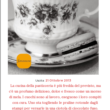
Uscita:
21 Ottobre 2013
La cucina della pasticceria è più fredda del previsto, ma
c’è un profumo delizioso, dolce e fresco come un morso
di mela. I cuochi sono al lavoro, eseguono i loro compiti
con cura. Uno sta togliendo le praline rotonde dagli
stampi per versarle in una ciotola di cioccolato fuso.