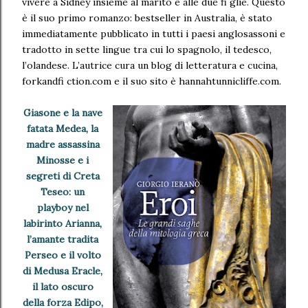
vivere a Sidney insieme al marito e alle due fi glie. Questo
è il suo primo romanzo: bestseller in Australia, è stato
immediatamente pubblicato in tutti i paesi anglosassoni e
tradotto in sette lingue tra cui lo spagnolo, il tedesco,
l’olandese. L’autrice cura un blog di letteratura e cucina,
forkandfi ction.com e il suo sito è hannahtunnicliffe.com.
Giasone e la nave
fatata Medea, la
madre assassina
Minosse e i
segreti di Creta
Teseo: un
playboy nel
labirinto Arianna,
l’amante tradita
Perseo e il volto
di Medusa Eracle,
il lato oscuro
della forza Edipo,