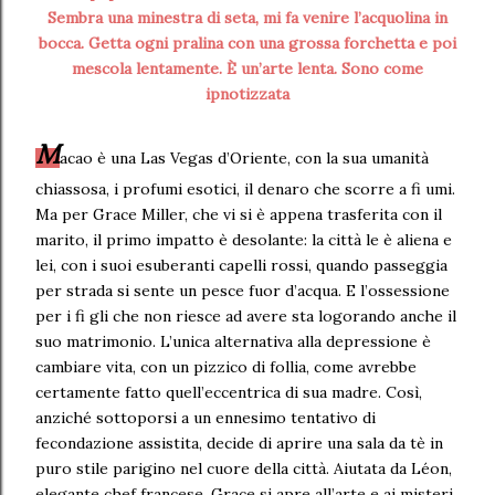
Sembra una minestra di seta, mi fa venire l’acquolina in
bocca. Getta ogni pralina con una grossa forchetta e poi
mescola lentamente. È un’arte lenta. Sono come
ipnotizzata
M
acao è una Las Vegas d’Oriente, con la sua umanità
chiassosa, i profumi esotici, il denaro che scorre a fi umi.
Ma per Grace Miller, che vi si è appena trasferita con il
marito, il primo impatto è desolante: la città le è aliena e
lei, con i suoi esuberanti capelli rossi, quando passeggia
per strada si sente un pesce fuor d’acqua. E l’ossessione
per i fi gli che non riesce ad avere sta logorando anche il
suo matrimonio. L’unica alternativa alla depressione è
cambiare vita, con un pizzico di follia, come avrebbe
certamente fatto quell’eccentrica di sua madre. Così,
anziché sottoporsi a un ennesimo tentativo di
fecondazione assistita, decide di aprire una sala da tè in
puro stile parigino nel cuore della città. Aiutata da Léon,
elegante chef francese, Grace si apre all’arte e ai misteri