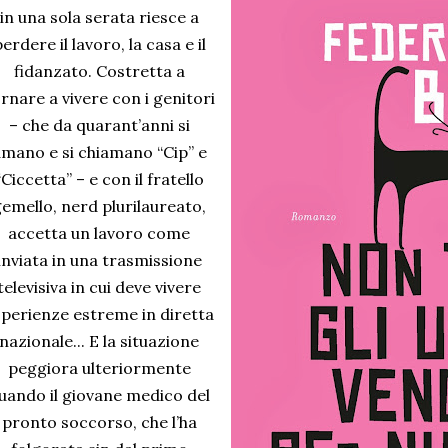
in una sola serata riesce a
erdere il lavoro, la casa e il
fidanzato. Costretta a
rnare a vivere con i genitori
– che da quarant’anni si
mano e si chiamano “Cip” e
“Ciccetta” – e con il fratello
emello, nerd plurilaureato,
accetta un lavoro come
inviata in una trasmissione
televisiva in cui deve vivere
perienze estreme in diretta
nazionale... E la situazione
peggiora ulteriormente
uando il giovane medico del
pronto soccorso, che l’ha