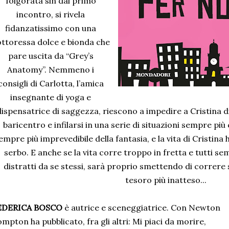
folgorata sin dal primo
incontro, si rivela
fidanzatissimo con una
ttoressa dolce e bionda che
pare uscita da “Grey’s
Anatomy”. Nemmeno i
consigli di Carlotta, l’amica
insegnante di yoga e
dispensatrice di saggezza, riescono a impedire a Cristina d
baricentro e infilarsi in una serie di situazioni sempre più
empre più imprevedibile della fantasia, e la vita di Cristin
serbo. E anche se la vita corre troppo in fretta e tutti 
distratti da se stessi, sarà proprio smettendo di correre 
tesoro più inatteso...
EDERICA BOSCO
è autrice e sceneggiatrice. Con Newton
mpton ha pubblicato, fra gli altri: Mi piaci da morire,