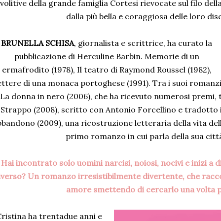
volitive della grande famiglia Cortesi rievocate sul filo de
dalla più bella e coraggiosa delle loro di
BRUNELLA SCHISA
, giornalista e scrittrice, ha curato la
pubblicazione di Herculine Barbin. Memorie di un
ermafrodito (1978), Il teatro di Raymond Roussel (1982),
ttere di una monaca portoghese (1991). Tra i suoi romanz
La donna in nero (2006), che ha ricevuto numerosi premi, tr
Strappo (2008), scritto con Antonio Forcellino e tradotto 
bandono (2009), una ricostruzione letteraria della vita del
primo romanzo in cui parla della sua città
Hai incontrato solo uomini narcisi, noiosi, nocivi e inizi a
iverso? Un romanzo irresistibilmente divertente, che racc
amore smettendo di cercarlo una volta p
ristina ha trentadue anni e