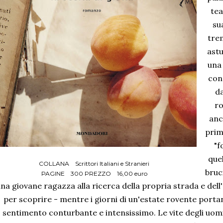
tea
su
trem
astu
una
con
da
ro
anc
prim
"f
quel
COLLANA Scrittori Italiani e Stranieri
bruci
PAGINE 300 PREZZO 16,00 euro
na giovane ragazza alla ricerca della propria strada e del
per scoprire - mentre i giorni di un'estate rovente porta
sentimento conturbante e intensissimo. Le vite degli uomin