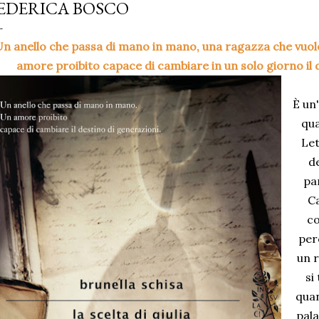
EDERICA BOSCO
n anello che passa di mano in mano, una ragazza che vuole l
amore proibito capace di cambiare in un solo giorno il d
È un
qu
Let
de
par
Ca
co
per
un r
si
quan
pala