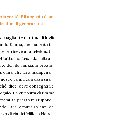
a verità. E il segreto di un
estino di generazioni...
'abbagliante mattina di luglio
ando Emma, neolaureata in
tere, riceve una telefonata
l tutto inattesa: dall'altra
te del filo l'anziana prozia
rolina, che lei a malapena
nosce, la invita a casa sua
ché, dice, deve consegnarle
egalo. La curiosità di Emma
 tramuta presto in stupore
do - tra le mura solenni del
zzo di via dei Mille, a Napoli,