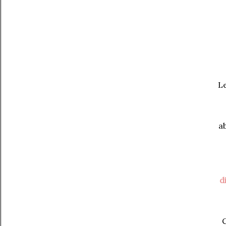
Le
ab
d
C