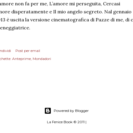
amore non fa per me, L’amore mi perseguita, Cercasi
ore disperatamente e Il mio angelo segreto. Nal gennaio
13 è uscita la versione cinematografica di Pazze di me, di c
eneggiatrice.
ndividi
Post per email
chette:
Anteprime
Mondadori
Powered by Blogger
La Fenice Book © 2011 |