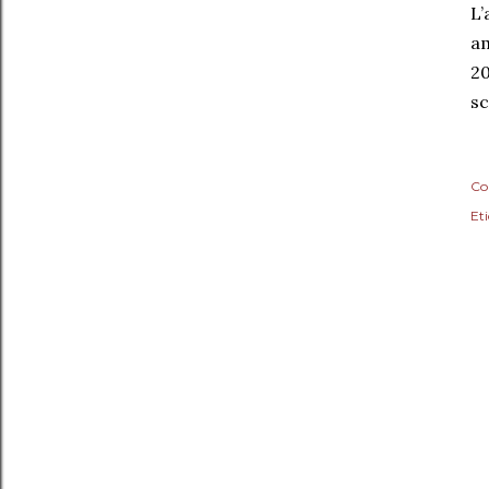
L’
am
20
sc
Co
Eti