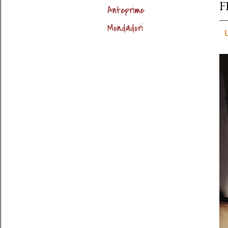
F
Anteprime
Mondadori
U