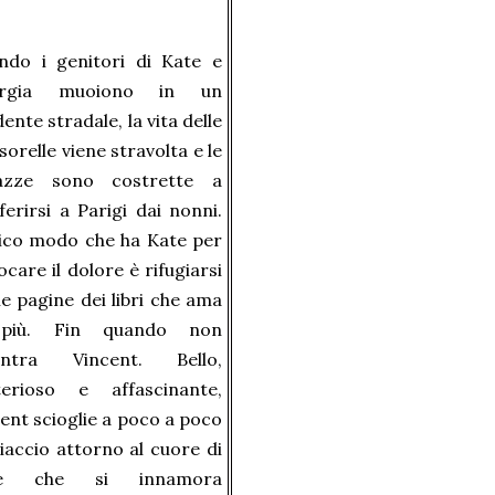
ndo i genitori di Kate e
orgia muoiono in un
dente stradale, la vita delle
sorelle viene stravolta e le
azze sono costrette a
ferirsi a Parigi dai nonni.
nico modo che ha Kate per
ocare il dolore è rifugiarsi
le pagine dei libri che ama
più. Fin quando non
ontra Vincent. Bello,
terioso e affascinante,
ent scioglie a poco a poco
hiaccio attorno al cuore di
te che si innamora