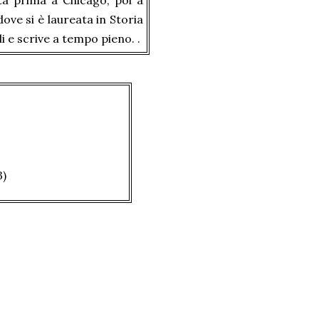
ta prima a Chicago, poi a
ove si è laureata in Storia
li e scrive a tempo pieno. .
3)