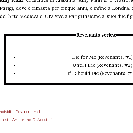
Amy Plum.
Cresciuta in Alabama, Amy Plum si è trasferi
Parigi, dove è rimasta per cinque anni, e infine a Londra, d
dell’Arte Medievale. Ora vive a Parigi insieme ai suoi due fig
Revenants series:
Die for Me (Revenants, #1)
Until I Die (Revenants, #2)
If I Should Die (Revenants, #
ndividi
Post per email
chette:
Anteprime
DeAgostini