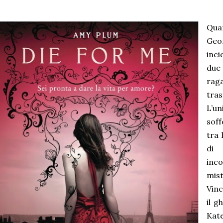
Qua
Ge
inci
due 
rag
tras
L’u
soff
tra 
di 
inc
mis
Vinc
il g
Ka