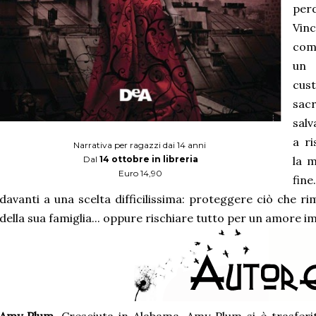
per
Vin
come
un 
cu
sacr
salv
a ri
Narrativa per ragazzi dai 14 anni
Dal
14 ottobre in libreria
la m
Euro 14,90
fin
davanti a una scelta difficilissima: proteggere ciò che ri
della sua famiglia... oppure rischiare tutto per un amore i