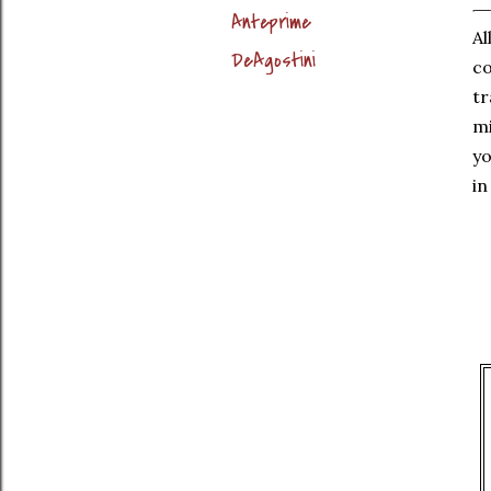
Anteprime
Al
DeAgostini
co
tr
mi
yo
in