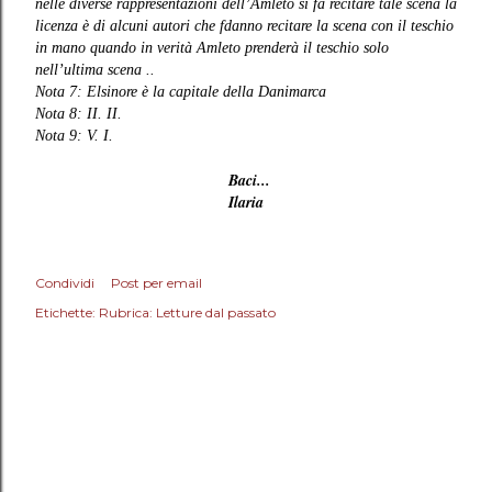
nelle diverse rappresentazioni dell’Amleto si fa recitare tale scena la
licenza è di alcuni autori che fdanno recitare la scena con il teschio
in mano quando in verità Amleto prenderà il teschio solo
nell’ultima scena ..
Nota 7: Elsinore è la capitale della Danimarca
Nota 8: II. II.
Nota 9: V. I.
Baci...
Ilaria
Condividi
Post per email
Etichette:
Rubrica: Letture dal passato