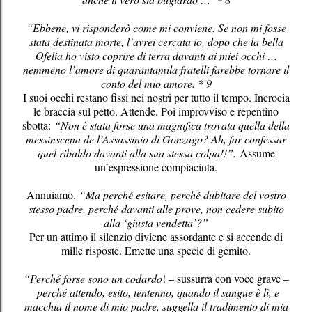
“Ebbene, vi risponderò come mi conviene. Se non mi fosse
stata destinata morte, l’avrei cercata io, dopo che la bella
Ofelia ho visto coprire di terra davanti ai miei occhi …
nemmeno l’amore di quarantamila fratelli farebbe tornare il
conto del mio amore. * 9
I suoi occhi restano fissi nei nostri per tutto il tempo. Incrocia
le braccia sul petto. Attende. Poi improvviso e repentino
sbotta:
“Non è stata forse una magnifica trovata quella della
messinscena de l’Assassinio di Gonzago? Ah, far confessar
quel ribaldo davanti alla sua stessa colpa!!”.
Assume
un’espressione compiaciuta.
Annuiamo.
“Ma perché esitare, perché dubitare del vostro
stesso padre, perché davanti alle prove, non cedere subito
alla ‘giusta vendetta’?”
Per un attimo il silenzio diviene assordante e si accende di
mille risposte. Emette una specie di gemito.
“Perché forse sono un codardo
! – sussurra con voce grave –
perché attendo, esito, tentenno, quando il sangue è lì, e
macchia il nome di mio padre, suggella il tradimento di mia