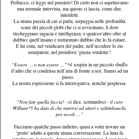
Perbacco, ci legge nel pensiero! Di certo non ci aspettavamo
una normale intervista, ma questo ci lascia, come dire,
interdetti.
La strana pazzia di cui si parla, serpeggia nelle profondità
scure dei piccoli globi che ci si avvicinano, lì dove
riecheggiano sagacia e intelligenza; e qualcos’altro oltre al
dubbio; quell’insano e tormentato dubbio che lo fa esitare.
E lui esita, nel vendicarsi del padre, nell’uccidere lo zio
usurpatore, nel prendersi ‘giusta vendetta’!
“Essere … o non essere …”*4
sospira in un piccolo sbuffo
d’alito che si condensa nell’aria di fronte a noi. Siamo ad un
passo.
La nostra espressione si fa interrogativa, nonché perplessa.
“Non fate quella faccia!
- ci dice, scrutandoci -
il caro
William*5 ha dato di che nutrirsi ad attori e saltimbanchi,
per secoli …”
Facciamo qualche passo indietro, quasi a voler trovare un
‘posto’ adatto a questa strana conversazione. La luna fa
capolino tra le nuvole, dense eppur vergognose. I suoi raggi