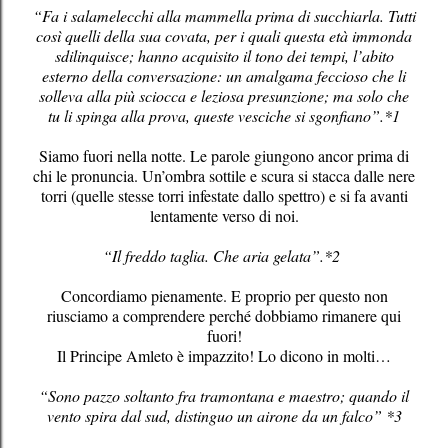
“Fa i salamelecchi alla mammella prima di succhiarla. Tutti
così quelli della sua covata, per i quali questa età immonda
sdilinquisce; hanno acquisito il tono dei tempi, l’abito
esterno della conversazione: un amalgama feccioso che li
solleva alla più sciocca e leziosa presunzione; ma solo che
tu li spinga alla prova, queste vesciche si sgonfiano”.*1
Siamo fuori nella notte. Le parole giungono ancor prima di
chi le pronuncia. Un’ombra sottile e scura si stacca dalle nere
torri (quelle stesse torri infestate dallo spettro) e si fa avanti
lentamente verso di noi.
“Il freddo taglia. Che aria gelata”.*2
Concordiamo pienamente. E proprio per questo non
riusciamo a comprendere perché dobbiamo rimanere qui
fuori!
Il Principe Amleto è impazzito! Lo dicono in molti…
“Sono pazzo soltanto fra tramontana e maestro; quando il
vento spira dal sud, distinguo un airone da un falco” *3