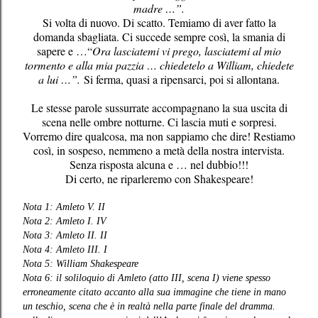
madre …”.
Si volta di nuovo. Di scatto. Temiamo di aver fatto la
domanda sbagliata. Ci succede sempre così, la smania di
sapere e …“
Ora lasciatemi vi prego, lasciatemi al mio
tormento e alla mia pazzia … chiedetelo a William, chiedete
a lui …”.
Si ferma, quasi a ripensarci, poi si allontana.
Le stesse parole sussurrate accompagnano la sua uscita di
scena nelle ombre notturne. Ci lascia muti e sorpresi.
Vorremo dire qualcosa, ma non sappiamo che dire! Restiamo
così, in sospeso, nemmeno a metà della nostra intervista.
Senza risposta alcuna e … nel dubbio!!!
Di certo, ne riparleremo con Shakespeare!
Nota 1: Amleto V. II
Nota 2: Amleto I. IV
Nota 3: Amleto II. II
Nota 4: Amleto III. I
Nota 5: William Shakespeare
Nota 6: il soliloquio di Amleto (atto III, scena I) viene spesso
erroneamente citato accanto alla sua immagine che tiene in mano
un teschio, scena che è in realtà nella parte finale del dramma.