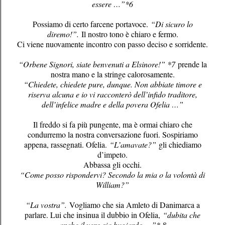
essere …”*6
Possiamo di certo farcene portavoce.
“Di sicuro lo
diremo!”.
Il nostro tono è chiaro e fermo.
Ci viene nuovamente incontro con passo deciso e sorridente.
“Orbene Signori, siate benvenuti a Elsinore!” *7
prende la
nostra mano e la stringe calorosamente.
“Chiedete, chiedete pure, dunque. Non abbiate timore e
riserva alcuna e io vi racconterò dell’infido traditore,
dell’infelice madre e della povera Ofelia …”
Il freddo si fa più pungente, ma è ormai chiaro che
condurremo la nostra conversazione fuori. Sospiriamo
appena, rassegnati. Ofelia.
“L’amavate?”
gli chiediamo
d’impeto.
Abbassa gli occhi.
“Come posso rispondervi? Secondo la mia o la volontà di
William?”
“La vostra”.
Vogliamo che sia Amleto di Danimarca a
parlare. Lui che insinua il dubbio in Ofelia,
“dubita che
anche il vero sia bugiardo …”* 8