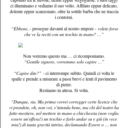
ci illuminano e vediamo il suo volto. Affilato eppur delicato,
dolente eppur scanzonato, oltre la sottile barba che ne traccia
i contorni.
“Ebbene
, - prosegue davanti al nostro stupore -
volete forse
che ve la reciti con un teschio in mano? …”
Non vorremo questo ma … ci ricomponiamo.
“Gentile signore, vorremmo solo capire …”
“Capire dite?”
- ci interrompe subito. Quindi ci volta le
spalle e prende a misurare a passi brevi e lenti il pavimento
di pietre.
Restiamo in attesa. Si volta.
“Dunque, sia. Ma prima vorrei corregger certe licenze che
vi prendete, oh, non voi, s’intenda bene, ma chi del teatro ha
fatto mestiere, nel mettere in mano a chicchessia (non voglia
essere un’offesa!) un teschio e farlo andar su e giù (in vece
mia!) di tanta gravità intriso, declamando Essere o … non