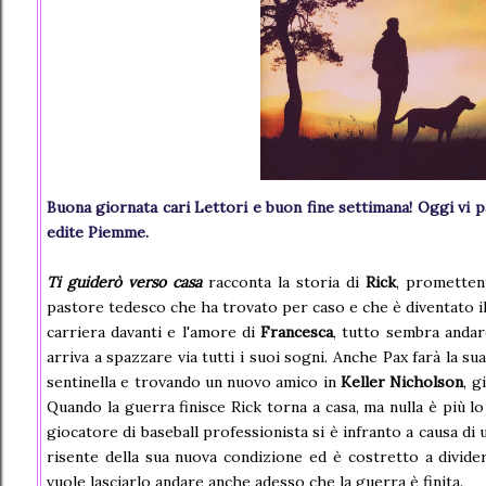
Buona giornata cari Lettori e buon fine settimana! Oggi vi pa
edite Piemme.
Ti guiderò verso casa
racconta la storia di
Rick
, prometten
pastore tedesco che ha trovato per caso e che è diventato i
carriera davanti e l'amore di
Francesca
, tutto sembra andar
arriva a spazzare via tutti i suoi sogni. Anche Pax farà la s
sentinella e trovando un nuovo amico in
Keller Nicholson
, g
Quando la guerra finisce Rick torna a casa, ma nulla è più lo
giocatore di baseball professionista si è infranto a causa di 
risente della sua nuova condizione ed è costretto a divid
vuole lasciarlo andare anche adesso che la guerra è finita.