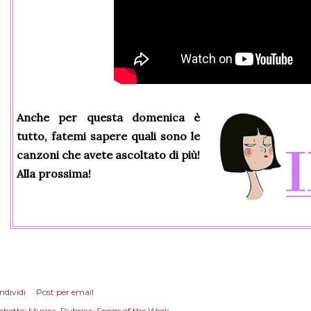
Anche per questa domenica è
tutto, fatemi sapere quali sono le
canzoni che avete ascoltato di più!
Alla prossima!
ndividi
Post per email
chette:
Musica
Rubrica: Songs of the Week