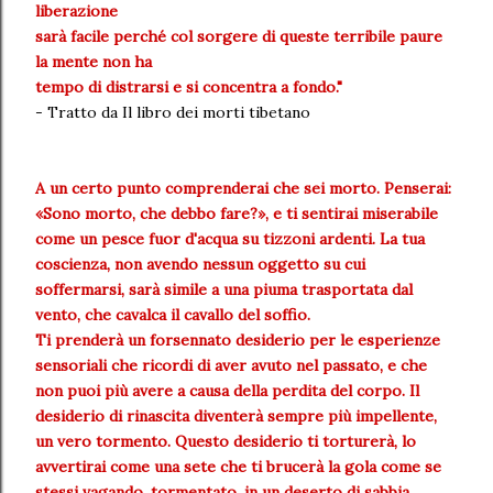
liberazione
sarà facile perché col sorgere di queste terribile paure
la mente non ha
tempo di distrarsi e si concentra a fondo."
- Tratto da Il libro dei morti tibetano
A un certo punto comprenderai che sei morto. Penserai:
«Sono morto, che debbo fare?», e ti sentirai miserabile
come un pesce fuor d'acqua su tizzoni ardenti. La tua
coscienza, non avendo nessun oggetto su cui
soffermarsi, sarà simile a una piuma trasportata dal
vento, che cavalca il cavallo del soffio.
Ti prenderà un forsennato desiderio per le esperienze
sensoriali che ricordi di aver avuto nel passato, e che
non puoi più avere a causa della perdita del corpo. Il
desiderio di rinascita diventerà sempre più impellente,
un vero tormento. Questo desiderio ti torturerà, lo
avvertirai come una sete che ti brucerà la gola come se
stessi vagando, tormentato, in un deserto di sabbia