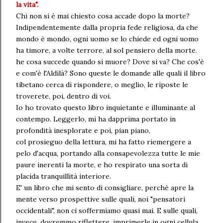
la vita".
Chi non si è mai chiesto cosa accade dopo la morte?
Indipendentemente dalla propria fede religiosa, da che
mondo è mondo, ogni uomo se lo chiede ed ogni uomo
ha timore, a volte terrore, al sol pensiero della morte.
he cosa succede quando si muore? Dove si va? Che cos'è
e com'è l'Aldilà? Sono queste le domande alle quali il libro
tibetano cerca di rispondere, o meglio, le riposte le
troverete, poi, dentro di voi.
Io ho trovato questo libro inquietante e illuminante al
contempo. Leggerlo, mi ha dapprima portato in
profondità inesplorate e poi, pian piano,
col prosieguo della lettura, mi ha fatto riemergere a
pelo d'acqua, portando alla consapevolezza tutte le mie
paure inerenti la morte, e ho respirato una sorta di
placida tranquillità interiore.
E' un libro che mi sento di consigliare, perchè apre la
mente verso prospettive sulle quali, noi "pensatori
occidentali", non ci soffermiamo quasi mai. E sulle quali,
invece, dovremmo riflettere, imprimerle in ogni cellula