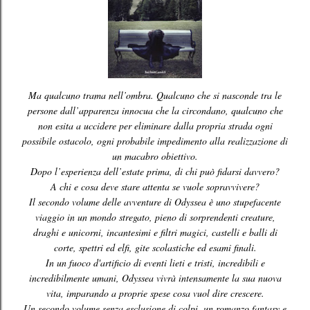
Ma qualcuno trama nell’ombra. Qualcuno che si nasconde tra le
persone dall’apparenza innocua che la circondano, qualcuno che
non esita a uccidere per eliminare dalla propria strada ogni
possibile ostacolo, ogni probabile impedimento alla realizzazione di
un macabro obiettivo.
Dopo l’esperienza dell’estate prima, di chi può fidarsi davvero?
A chi e cosa deve stare attenta se vuole sopravvivere?
Il secondo volume delle avventure di Odyssea è uno stupefacente
viaggio in un mondo stregato, pieno di sorprendenti creature,
draghi e unicorni, incantesimi e filtri magici, castelli e balli di
corte, spettri ed elfi, gite scolastiche ed esami finali.
In un fuoco d'artificio di eventi lieti e tristi, incredibili e
incredibilmente umani, Odyssea vivrà intensamente la sua nuova
vita, imparando a proprie spese cosa vuol dire crescere.
Un secondo volume senza esclusione di colpi, un romanzo fantasy e