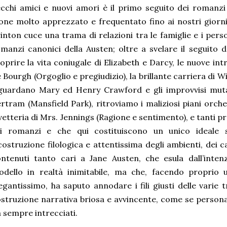
cchi amici e nuovi amori è il primo seguito dei romanzi
lone molto apprezzato e frequentato fino ai nostri giorni
inton cuce una trama di relazioni tra le famiglie e i perso
manzi canonici della Austen; oltre a svelare il seguito d
oprire la vita coniugale di Elizabeth e Darcy, le nuove in
 Bourgh (Orgoglio e pregiudizio), la brillante carriera di Wil
iguardano Mary ed Henry Crawford e gli improvvisi mut
rtram (Mansfield Park), ritroviamo i maliziosi piani orchest
vetteria di Mrs. Jennings (Ragione e sentimento), e tanti pr
ei romanzi e che qui costituiscono un unico ideale 
costruzione filologica e attentissima degli ambienti, dei ca
ntenuti tanto cari a Jane Austen, che esula dall’inte
dello in realtà inimitabile, ma che, facendo proprio u
egantissimo, ha saputo annodare i fili giusti delle varie
struzione narrativa briosa e avvincente, come se persona
 sempre intrecciati.