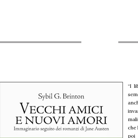
“I l
sem
anc
inv
mal
che 
poi