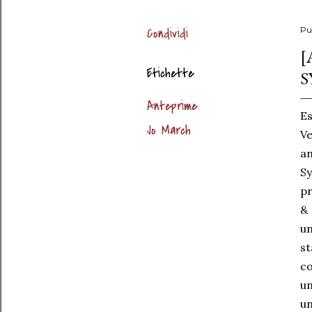
Condividi
Pu
[
Etichette
S
Anteprime
Es
Jo March
Ve
an
Sy
pr
& 
un
st
co
un
un