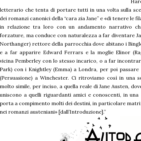
Ha
letterario che tenta di portare tutti in una volta sulla sc
dei romanzi canonici della “cara zia Jane” e «di tenere le fi
in relazione tra loro con un andamento narrativo c
forzature, ma conduce con naturalezza a far diventare J
Northanger) rettore della parrocchia dove abitano i Bingle
e a far apparire Edward Ferrars e la moglie Elinor (Ra
vicina Pemberley con lo stesso incarico, o a far incontrar
Park) con i Knightley (Emma) a Londra, per poi passare
(Persuasione) a Winchester. Ci ritroviamo così in una so
molto simile, per inciso, a quella reale di Jane Austen, dov
uniscono a quelli riguardanti amici e conoscenti, in una 
porta a compimento molti dei destini, in particolare matrim
nei romanzi austeniani» [dall’Introduzione].”