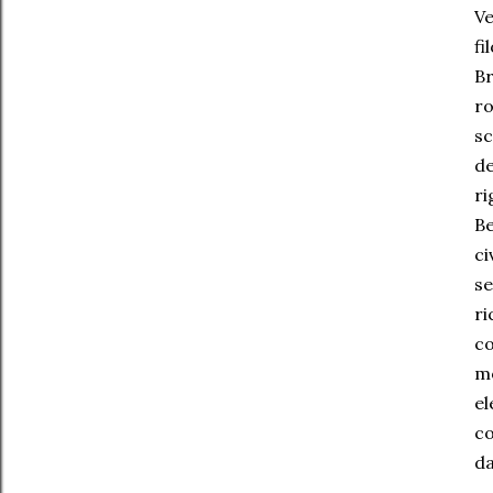
Ve
fi
Br
ro
sc
de
r
Be
ci
s
ri
co
mo
el
co
da