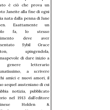
sto è ciò che prova un
to Janeite alla fine di ogni
ia nata dalla penna di Jane
ten. Esattamente un
colo fa, lo stesso
ntimento deve aver
mentato Sybil Grace
inton, spingendola,
nsapevole di dare inizio a
 genere letterario
tunatissimo, a scrivere
hi amici e nuovi amori, il
o sequel austeniano di cui
abbia notizia, pubblicato
rio nel 1913 dall’editore
ndinese Holden &