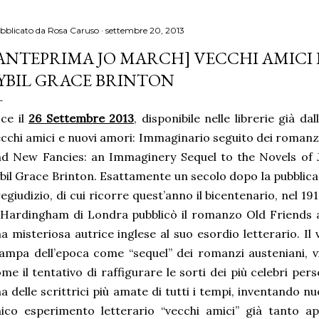
bblicato da
Rosa Caruso
settembre 20, 2013
ANTEPRIMA JO MARCH] VECCHI AMICI 
YBIL GRACE BRINTON
ce il
26 Settembre 2013
, disponibile nelle librerie già d
cchi amici e nuovi amori: Immaginario seguito dei romanzi
d New Fancies: an Immaginery Sequel to the Novels of J
bil Grace Brinton. Esattamente un secolo dopo la pubblica
egiudizio, di cui ricorre quest’anno il bicentenario, nel 19
Hardingham di Londra pubblicò il romanzo Old Friends 
a misteriosa autrice inglese al suo esordio letterario. Il
ampa dell’epoca come “sequel” dei romanzi austeniani, v
me il tentativo di raffigurare le sorti dei più celebri per
a delle scrittrici più amate di tutti i tempi, inventando nu
ico esperimento letterario “vecchi amici” già tanto app