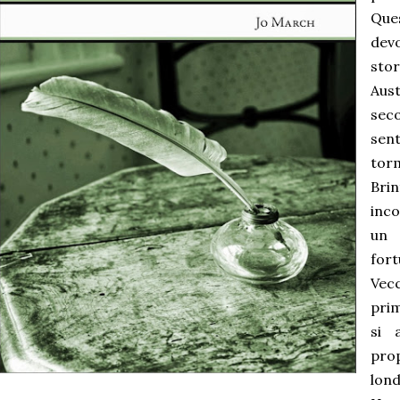
Que
devo
stor
Aus
se
se
tor
Br
inco
un
for
Vecc
prim
si 
prop
lo