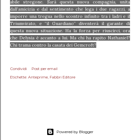
abile stregone. Sarà questa nuova compagnia, unita
dall’amicizia e dal sentimento che lega i due ragazzi, a
imporre una tregua nello scontro infinito tra i ladri e il
Triumvirato, e “il Guardiano” diventerà il garante di
questa nuova situazione. Ha la forza per riuscirci, ora
che Delysia è accanto a lui. Ma chi ha rapito Nathaniel?
Chi trama contro la casata dei Gemcroft?
Condividi
Post per email
Etichette:
Anteprime
Fabbri Editore
Powered by Blogger