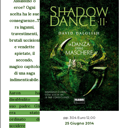
Assassino o
eroe? Ogni
scelta ha le sue
conseguenze...T
ra inganni,
travestimenti,
brutali uccisioni
e vendette
spietate, il
secondo,
magico capitolo
di una saga
indimenticabile.
Aaron ha
disubbidito a
suo padre. Gli
era stato
pp. 304 Euro 12,00
ordinato di
25 Giugno 2014
uccidere