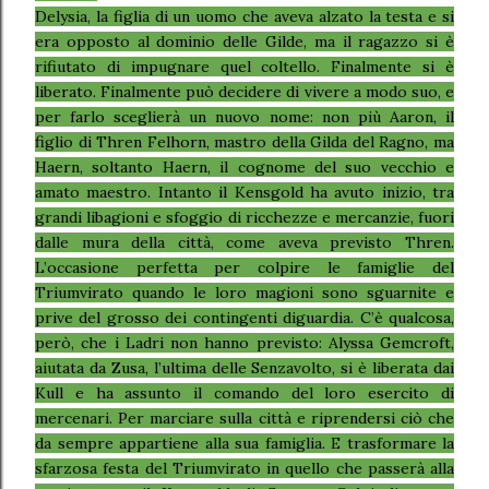
Delysia, la figlia di un uomo che aveva alzato la testa e si
era opposto al dominio delle Gilde, ma il ragazzo si è
rifiutato di impugnare quel coltello. Finalmente si è
liberato. Finalmente può decidere di vivere a modo suo, e
per farlo sceglierà un nuovo nome: non più Aaron, il
figlio di Thren Felhorn, mastro della Gilda del Ragno, ma
Haern, soltanto Haern, il cognome del suo vecchio e
amato maestro. Intanto il Kensgold ha avuto inizio, tra
grandi libagioni e sfoggio di ricchezze e mercanzie, fuori
dalle mura della città, come aveva previsto Thren.
L’occasione perfetta per colpire le famiglie del
Triumvirato quando le loro magioni sono sguarnite e
prive del grosso dei contingenti diguardia. C’è qualcosa,
però, che i Ladri non hanno previsto: Alyssa Gemcroft,
aiutata da Zusa, l’ultima delle Senzavolto, si è liberata dai
Kull e ha assunto il comando del loro esercito di
mercenari. Per marciare sulla città e riprendersi ciò che
da sempre appartiene alla sua famiglia. E trasformare la
sfarzosa festa del Triumvirato in quello che passerà alla