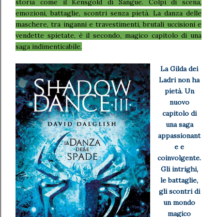
storia come il Kensgold di Sangue. Colpi di scena,
emozioni, battaglie, scontri senza pietà. La danza delle
maschere, tra inganni e travestimenti, brutali uccisioni e
vendette spietate, è il secondo, magico capitolo di una
saga indimenticabile.
La Gilda dei
Ladri non ha
pietà. Un
nuovo
capitolo di
una saga
appassionant
e e
coinvolgente.
Gli intrighi,
le battaglie,
gli scontri di
un mondo
magico