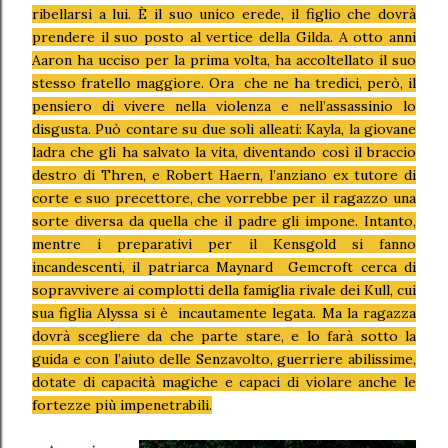
ribellarsi a lui. È il suo unico erede, il figlio che dovrà
prendere il suo posto al vertice della Gilda. A otto anni
Aaron ha ucciso per la prima volta, ha accoltellato il suo
stesso fratello maggiore. Ora che ne ha tredici, però, il
pensiero di vivere nella violenza e nell’assassinio lo
disgusta. Può contare su due soli alleati: Kayla, la giovane
ladra che gli ha salvato la vita, diventando così il braccio
destro di Thren, e Robert Haern, l’anziano ex tutore di
corte e suo precettore, che vorrebbe per il ragazzo una
sorte diversa da quella che il padre gli impone. Intanto,
mentre i preparativi per il Kensgold si fanno
incandescenti, il patriarca Maynard Gemcroft cerca di
sopravvivere ai complotti della famiglia rivale dei Kull, cui
sua figlia Alyssa si è incautamente legata. Ma la ragazza
dovrà scegliere da che parte stare, e lo farà sotto la
guida e con l’aiuto delle Senzavolto, guerriere abilissime,
dotate di capacità magiche e capaci di violare anche le
fortezze più impenetrabili.