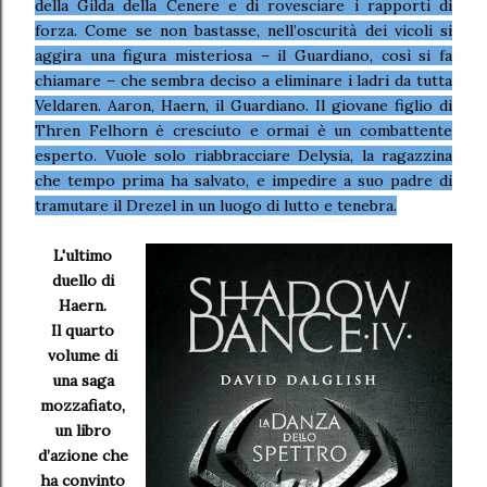
della Gilda della Cenere e di rovesciare i rapporti di
forza. Come se non bastasse, nell’oscurità dei vicoli si
aggira una figura misteriosa – il Guardiano, così si fa
chiamare – che sembra deciso a eliminare i ladri da tutta
Veldaren. Aaron, Haern, il Guardiano. Il giovane figlio di
Thren Felhorn è cresciuto e ormai è un combattente
esperto. Vuole solo riabbracciare Delysia, la ragazzina
che tempo prima ha salvato, e impedire a suo padre di
tramutare il Drezel in un luogo di lutto e tenebra.
L'ultimo
duello di
Haern.
Il quarto
volume di
una saga
mozzafiato,
un libro
d’azione che
ha convinto