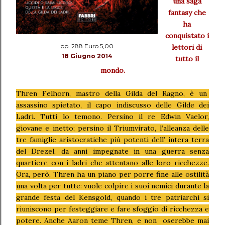
una saga
fantasy che
ha
conquistato i
pp. 288 Euro 5,00
lettori di
18 Giugno 2014
tutto il
mondo.
Thren Felhorn, mastro della Gilda del Ragno, è un
assassino spietato, il capo indiscusso delle Gilde dei
Ladri. Tutti lo temono. Persino il re Edwin Vaelor,
giovane e inetto; persino il Triumvirato, l’alleanza delle
tre famiglie aristocratiche più potenti dell’ intera terra
del Drezel, da anni impegnate in una guerra senza
quartiere con i ladri che attentano alle loro ricchezze.
Ora, però, Thren ha un piano per porre fine alle ostilità
una volta per tutte: vuole colpire i suoi nemici durante la
grande festa del Kensgold, quando i tre patriarchi si
riuniscono per festeggiare e fare sfoggio di ricchezza e
potere. Anche Aaron teme Thren, e non oserebbe mai