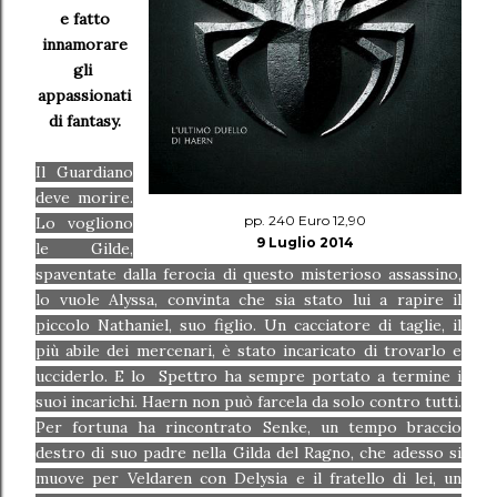
e fatto
innamorare
gli
appassionati
di fantasy.
Il Guardiano
deve morire.
pp. 240 Euro 12,90
Lo vogliono
9 Luglio 2014
le Gilde,
spaventate dalla ferocia di questo misterioso assassino,
lo vuole Alyssa, convinta che sia stato lui a rapire il
piccolo Nathaniel, suo figlio. Un cacciatore di taglie, il
più abile dei mercenari, è stato incaricato di trovarlo e
ucciderlo. E lo Spettro ha sempre portato a termine i
suoi incarichi. Haern non può farcela da solo contro tutti.
Per fortuna ha rincontrato Senke, un tempo braccio
destro di suo padre nella Gilda del Ragno, che adesso si
muove per Veldaren con Delysia e il fratello di lei, un