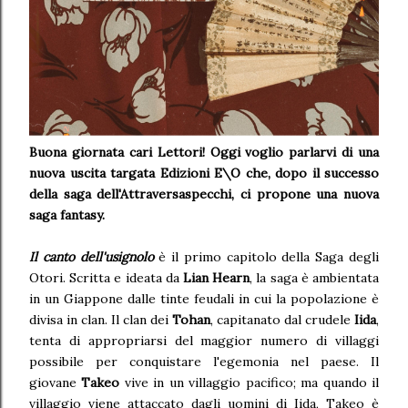
Buona giornata cari Lettori! Oggi voglio parlarvi di una
nuova uscita targata Edizioni E\O che, dopo il successo
della saga dell'Attraversaspecchi, ci propone una nuova
saga fantasy.
Il canto dell'usignolo
è il primo capitolo della Saga degli
Otori. Scritta e ideata da
Lian
Hearn
, la saga è ambientata
in un Giappone dalle tinte feudali in cui la popolazione è
divisa in clan. Il clan dei
Tohan
, capitanato dal crudele
Iida
,
tenta di appropriarsi del maggior numero di villaggi
possibile per conquistare l'egemonia nel paese. Il
giovane
Takeo
vive in un villaggio pacifico; ma quando il
villaggio viene attaccato dagli uomini di Iida, Takeo è