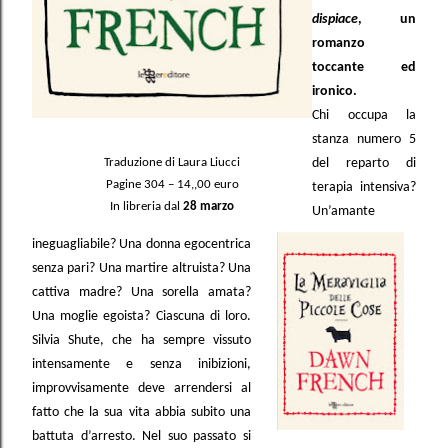
dispiace
,
un
romanzo
toccante ed
ironico.
Chi occupa la
stanza
numero 5
Traduzione di Laura Liucci
del reparto di
Pagine 304 – 14,,00 euro
terapia intensiva?
In libreria dal
28 marzo
Un’amante
ineguagliabile? Una donna egocentrica
senza pari? Una martire altruista? Una
cattiva madre? Una sorella amata?
Una moglie egoista? Ciascuna di loro.
Silvia Shute, che ha sempre vissuto
intensamente e senza inibizioni,
improvvisamente deve arrendersi al
fatto che la sua vita abbia subito una
battuta d’arresto. Nel suo passato si